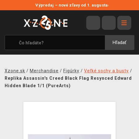
NOVÉ ZĽAVY
Výpredaj – nové zľavy od 1. augusta
›
VÝPREDAJ
VIDEOHRY
XZONE ORIGINALS
Hľadať
TEMATIKY
OBLEČENIE A DOPLNKY
Xzone.sk
/
Merchandise
/
Figúrky
/
Veľké sochy a busty
/
MERCHANDISE
Replika Assassin's Creed Black Flag Resynced Edward
Hidden Blade 1/1 (PureArts)
SPOLOČENSKÉ HRY
BLOG
KONTAKT
DOPRAVA