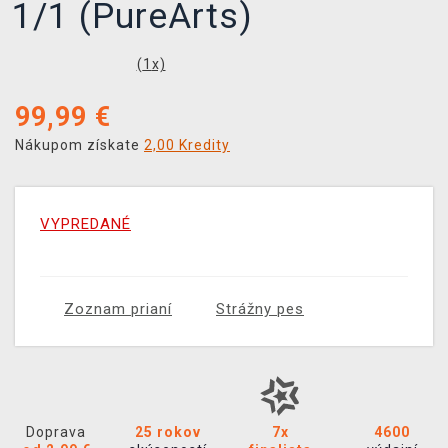
1/1 (PureArts)
(
1
x)
99,99
€
Nákupom získate
2,00 Kredity
VYPREDANÉ
Zoznam prianí
Strážny pes
Doprava
25 rokov
7x
4600