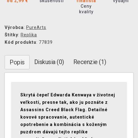
od 2,99 €
skúseností
finalista
výdajní
Ceny
kvality
Výrobca
:
PureArts
Štítky
:
Replika
Kód produktu
: 77839
Diskusia (0)
Recenzie (1)
Popis
Skrytá čepeľ Edwarda Kenwaya v životnej
veľkosti, presne tak, ako ju poznáte z
Assassins Creed Black Flag. Detailné
kovové spracovanie, autentické
opotrebenie a kombinácia s koženým
puzdrom dávajú tejto replike