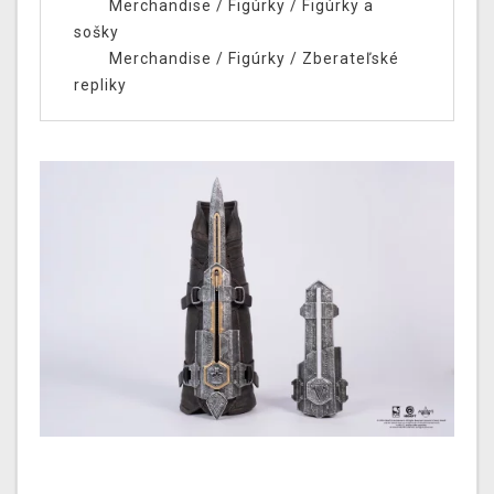
Merchandise
/
Figúrky
/
Figúrky a
sošky
Merchandise
/
Figúrky
/
Zberateľské
repliky