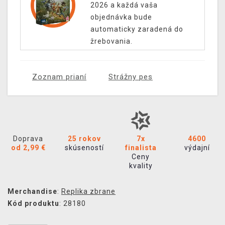
2026 a každá vaša
objednávka bude
automaticky zaradená do
žrebovania.
Zoznam prianí
Strážny pes
Doprava
25 rokov
7x
4600
od 2,99 €
skúseností
finalista
výdajní
Ceny
kvality
Merchandise
:
Replika zbrane
Kód produktu
: 28180