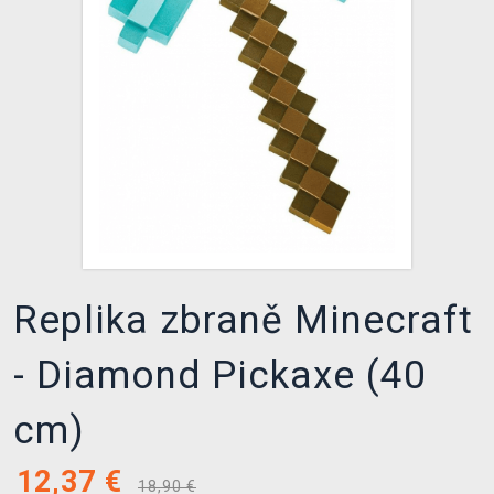
XZONE KLUB
Replika zbraně Minecraft
- Diamond Pickaxe (40
cm)
12,37
€
18,90 €