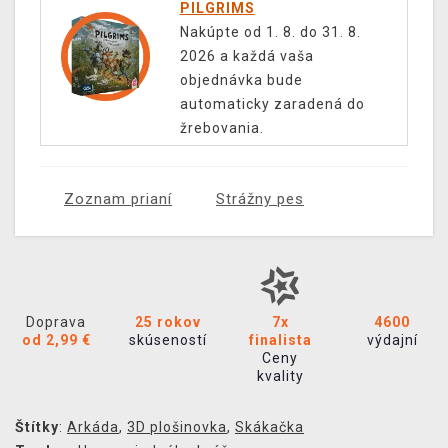
PILGRIMS
Nakúpte od 1. 8. do 31. 8.
2026 a každá vaša
objednávka bude
automaticky zaradená do
žrebovania.
Zoznam prianí
Strážny pes
Doprava
25 rokov
7x
4600
od 2,99 €
skúseností
finalista
výdajní
Ceny
kvality
Štítky
:
Arkáda
,
3D plošinovka
,
Skákačka