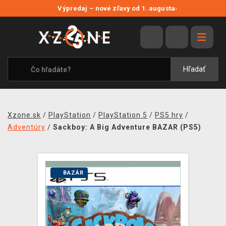
NOVÉ ZĽAVY
Výpredaj – nové zľavy od 1. augusta
›
VÝPREDAJ
VIDEOHRY
XZONE ORIGINALS
Hľadať
TEMATIKY
OBLEČENIE A DOPLNKY
Xzone.sk
/
PlayStation
/
PlayStation 5
/
PS5 hry
/
MERCHANDISE
Adventúry
/
Sackboy: A Big Adventure BAZAR (PS5)
SPOLOČENSKÉ HRY
BLOG
BAZÁR
KONTAKT
DOPRAVA