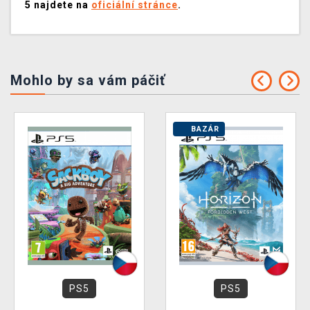
5 najdete na
oficiální stránce
.
Mohlo by sa vám páčiť
BAZÁR
PS5
PS5