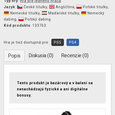
Typ hry
:
Hra pre jedného hráča
Jazyk
:
České titulky
,
Angličtina
,
Poľské titulky
,
Nemecké titulky
,
Maďarské titulky
,
Nemecký
dabing
,
Poľský dabing
Kód produktu
: 133763
Hra je tiež dostupná pre:
PS5
PS4
Diskusia (0)
Recenzie (0)
Popis
Tento produkt je bazárový a v balení sa
nenachádzajú fyzické a ani digitálne
bonusy.