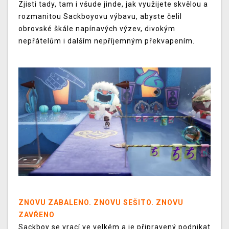
Zjisti tady, tam i všude jinde, jak využijete skvělou a
rozmanitou Sackboyovu výbavu, abyste čelil
obrovské škále napínavých výzev, divokým
nepřátelům i dalším nepříjemným překvapením.
ZNOVU ZABALENO. ZNOVU SEŠITO. ZNOVU
ZAVŘENO
Sackboy se vrací ve velkém a je připravený podnikat