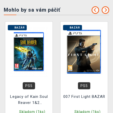
Mohlo by sa vám páčiť
BAZÁR
BAZÁR
PS5
PS5
Legacy of Kain Soul
007 First Light BAZAR
Reaver 1&2
Remastered BAZAR
Skladom (1ks)
Skladom (1ks)