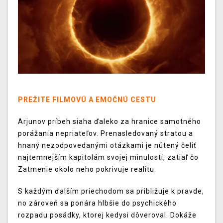
PREŽITE FILMOVÚ A EMOČNÚ CESTU
Arjunov príbeh siaha ďaleko za hranice samotného
porážania nepriateľov. Prenasledovaný stratou a
hnaný nezodpovedanými otázkami je nútený čeliť
najtemnejším kapitolám svojej minulosti, zatiaľ čo
Zatmenie okolo neho pokrivuje realitu.
S každým ďalším priechodom sa približuje k pravde,
no zároveň sa ponára hlbšie do psychického
rozpadu posádky, ktorej kedysi dôveroval. Dokáže