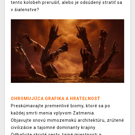
tento kolobeh prerušiť, alebo je odsúdený stratiť sa
v šialenstve?
OHROMUJÚCA GRAFIKA A HRATEĽNOSŤ
Preskúmavajte premenlivé biomy, ktoré sa po
každej smrti menia vplyvom Zatmenia.
Objavujte snovú mimozemskú architektúru, zrútené
civilizácie a tajomné dominanty krajiny.
Odhaľujte skryté cesty, tajné miestnosti a