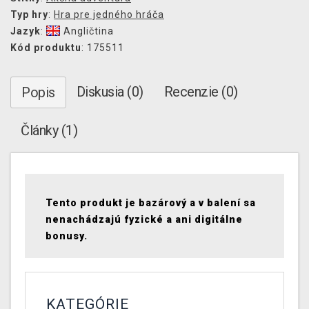
Typ hry
:
Hra pre jedného hráča
Jazyk
:
Angličtina
Kód produktu
: 175511
Diskusia (0)
Recenzie (0)
Popis
Články (1)
Tento produkt je bazárový a v balení sa
nenachádzajú fyzické a ani digitálne
bonusy.
KATEGÓRIE