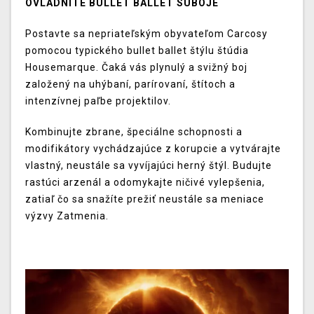
OVLÁDNITE BULLET BALLET SÚBOJE
Postavte sa nepriateľským obyvateľom Carcosy
pomocou typického bullet ballet štýlu štúdia
Housemarque. Čaká vás plynulý a svižný boj
založený na uhýbaní, parírovaní, štítoch a
intenzívnej paľbe projektilov.
Kombinujte zbrane, špeciálne schopnosti a
modifikátory vychádzajúce z korupcie a vytvárajte
vlastný, neustále sa vyvíjajúci herný štýl. Budujte
rastúci arzenál a odomykajte ničivé vylepšenia,
zatiaľ čo sa snažíte prežiť neustále sa meniace
výzvy Zatmenia.