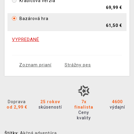
Krabicová verzia
69,99 €
Bazárová hra
61,50 €
VYPREDANÉ
Zoznam prianí
Strážny pes
Doprava
25 rokov
7x
4600
od 2,99 €
skúseností
finalista
výdajní
Ceny
kvality
Štítky
:
Akčná adventúra