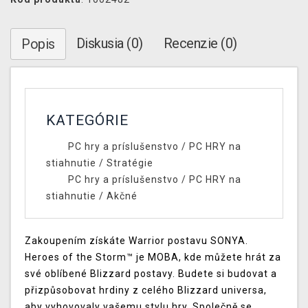
Diskusia (0)
Recenzie (0)
Popis
KATEGÓRIE
PC hry a príslušenstvo
/
PC HRY na
stiahnutie
/
Stratégie
PC hry a príslušenstvo
/
PC HRY na
stiahnutie
/
Akčné
Zakoupením získáte Warrior postavu SONYA.
Heroes of the Storm™ je MOBA, kde můžete hrát za
své oblíbené Blizzard postavy. Budete si budovat a
přizpůsobovat hrdiny z celého Blizzard universa,
aby vyhovovaly vašemu stylu hry. Společně se