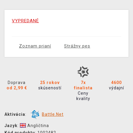
VYPREDANÉ
Zoznam prianí
Strážny pes
Doprava
25 rokov
7x
4600
od 2,99 €
skúseností
finalista
výdajní
Ceny
kvality
Aktivácia
:
Battle.Net
Jazyk
:
Angličtina
Kód produktu
: 1002482