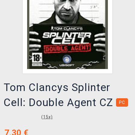
XZONE KLUB
Tom Clancys Splinter
Cell: Double Agent CZ
PC
(
15
x)
7,30
€