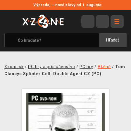
NOVÉ ZĽAVY
Výpredaj – nové zľavy od 1. augusta
›
VÝPREDAJ
VIDEOHRY
XZONE ORIGINALS
Hľadať
TEMATIKY
OBLEČENIE A DOPLNKY
Xzone.sk
/
PC hry a príslušenstvo
/
PC hry
/
Akčné
/
Tom
MERCHANDISE
Clancys Splinter Cell: Double Agent CZ (PC)
SPOLOČENSKÉ HRY
BLOG
KONTAKT
DOPRAVA