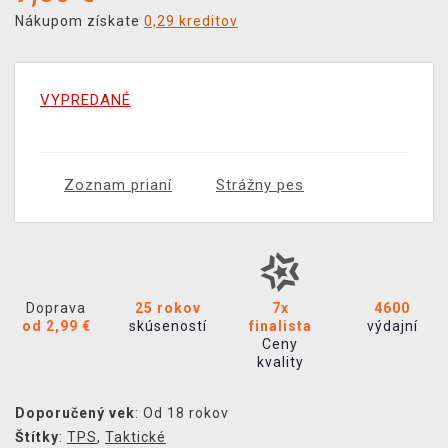
Nákupom získate
0,29 kreditov
VYPREDANÉ
Zoznam prianí
Strážny pes
Doprava
25 rokov
7x
4600
od 2,99 €
skúseností
finalista
výdajní
Ceny
kvality
Doporučený vek
: Od 18 rokov
Štítky
:
TPS
,
Taktické