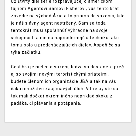
Už štvrtý diel série rozprávajúcej o americkom
tajnom Agentovi Samovi Fisherovi, vás tento krát
zavedie na východ Ázie a to priamo do väzenia, kde
je náš slávny agent nastrčený. Sam sa teda
tentokrát musí spoľahnúť výhradne na svoje
schopnosti a nie na najmodernejšiu techniku, ako
tomu bolo u predchádzajúcich dielov. Aspoň čo sa
týka začiatku.
Celá hra je nielen o väzení, ledva sa dostanete preč
aj so svojimi novými teroristickými priateľmi,
budete členom ich organizácie JBA a tak na vás
čaká množstvo zaujímavých úloh. V hre by ste sa
tak mali dočkať okrem iného napríklad skoku z
padáka, či plávania a potápania.