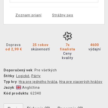
Zoznam prianí
Strážny pes
Doprava
25 rokov
7x
4600
od 2,99 €
skúseností
finalista
výdajní
Ceny
kvality
Doporučený vek
: Pre všetkých
Štítky
:
Logické
,
Párty
Typ hry
:
Hra pre jedného hráča
,
Hra pre viacerých hráčov
Jazyk
:
Angličtina
Kód produktu
: 62340