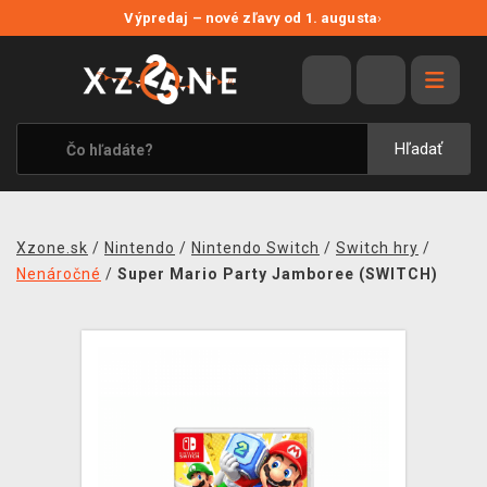
NOVÉ ZĽAVY
Výpredaj – nové zľavy od 1. augusta
›
VÝPREDAJ
VIDEOHRY
XZONE ORIGINALS
Hľadať
TEMATIKY
OBLEČENIE A DOPLNKY
Xzone.sk
/
Nintendo
/
Nintendo Switch
/
Switch hry
/
MERCHANDISE
Nenáročné
/
Super Mario Party Jamboree (SWITCH)
SPOLOČENSKÉ HRY
BLOG
KONTAKT
DOPRAVA