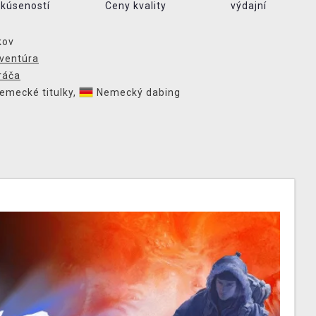
skúseností
Ceny kvality
výdajní
kov
ventúra
ráča
emecké titulky
,
Nemecký dabing