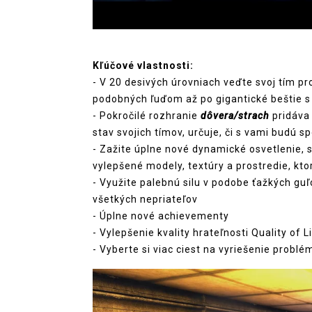
Kľúčové vlastnosti:
- V 20 desivých úrovniach veďte svoj tím p
podobných ľuďom až po gigantické beštie s
- Pokročilé rozhranie
dôvera/strach
pridáva 
stav svojich tímov, určuje, či s vami budú s
- Zažite úplne nové dynamické osvetlenie, s
vylepšené modely, textúry a prostredie, kto
- Využite palebnú silu v podobe ťažkých g
všetkých nepriateľov
- Úplne nové achievementy
- Vylepšenie kvality hrateľnosti Quality of 
- Vyberte si viac ciest na vyriešenie problém