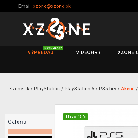
Email:
xzone@xzone.sk
NOVÉ ZĽAVY
VÝPREDAJ
VIDEOHRY
XZONE 
Xzone.sk
/
PlayStation
/
PlayStation 5
/
PS5 hry
/
Akčné
Zľava 43 %
Galéria