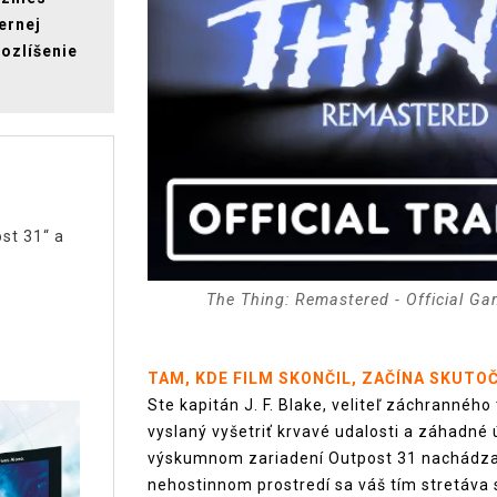
ernej
rozlíšenie
st 31“ a
The Thing: Remastered - Official Ga
TAM, KDE FILM SKONČIL, ZAČÍNA SKUTO
Ste kapitán J. F. Blake, veliteľ záchranného
vyslaný vyšetriť krvavé udalosti a záhadné
výskumnom zariadení Outpost 31 nachádzaj
nehostinnom prostredí sa váš tím stretáv