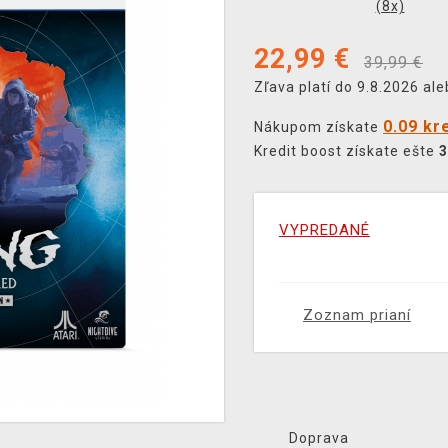
(
8
x)
22,99
€
39,99 €
Zľava platí do 9.8.2026 al
0.09 kr
Nákupom získate
Kredit boost získate ešte
3
VYPREDANÉ
Zoznam prianí
Doprava