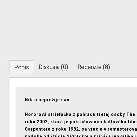
Diskusia (0)
Recenzie (8)
Popis
Nikto neprežije sám.
Hororová strieľačka z pohľadu tretej osoby The
roku 2002, ktorá je pokračovaním kultového fil
Carpentera z roku 1982, sa vracia v remasterov
podobe od štúdia Nightdive a prináša inovatívn