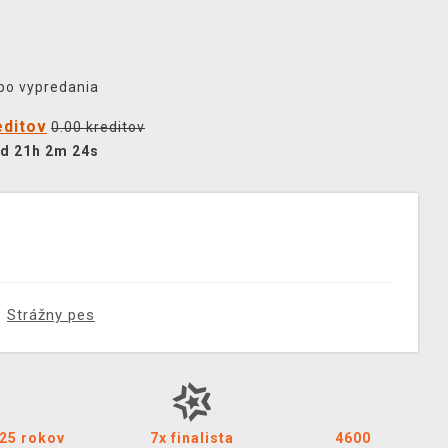
ebo vypredania
editov
0.00 kreditov
d 21h 2m 23s
Strážny pes
25 rokov
7x finalista
4600