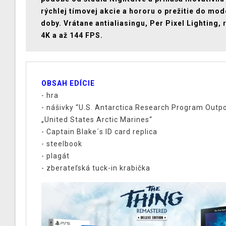
rýchlej tímovej akcie a hororu o prežitie do mod
doby. Vrátane antialiasingu, Per Pixel Lighting, 
4K a až 144 FPS.
OBSAH EDÍCIE
- hra
- nášivky “U.S. Antarctica Research Program Outpo
„United States Arctic Marines“
- Captain Blake´s ID card replica
- steelbook
- plagát
- zberateľská tuck-in krabička