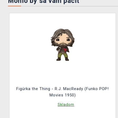
Mohlo by sa vám páčiť
Figúrka the Thing - R.J. MacReady (Funko POP!
Movies 1950)
Skladom