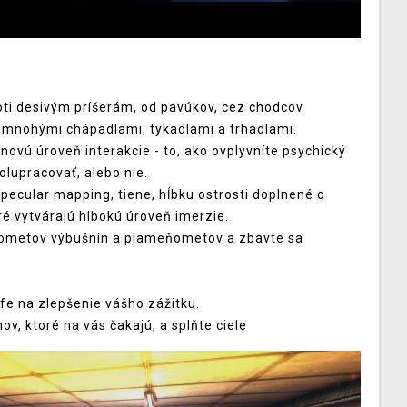
roti desivým príšerám, od pavúkov, cez chodcov
 mnohými chápadlami, tykadlami a trhadlami.
novú úroveň interakcie - to, ako ovplyvníte psychický
polupracovať, alebo nie.
pecular mapping, tiene, hĺbku ostrosti doplnené o
ré vytvárajú hlbokú úroveň imerzie.
uľometov výbušnín a plameňometov a zbavte sa
Life na zlepšenie vášho zážitku.
ov, ktoré na vás čakajú, a splňte ciele