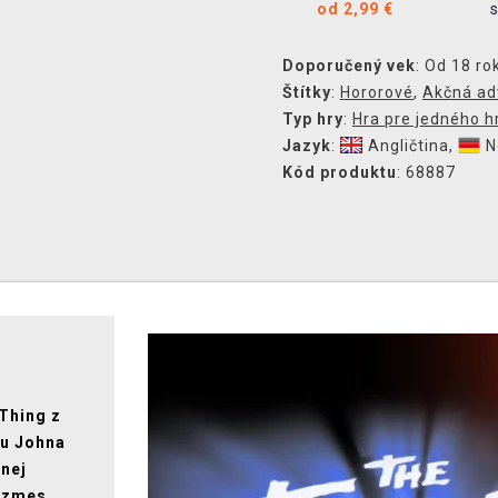
od 2,99 €
Doporučený vek
: Od 18 ro
Štítky
:
Hororové
,
Akčná ad
Typ hry
:
Hra pre jedného h
Jazyk
:
Angličtina
,
N
Kód produktu
: 68887
 Thing z
mu Johna
anej
u zmes