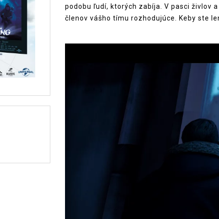
podobu ľudí, ktorých zabíja. V pasci živlov 
členov vášho tímu rozhodujúce. Keby ste len v