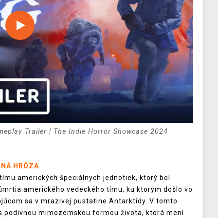
meplay Trailer | The Indie Horror Showcase 2024
ČNÁ HRÔZA
 tímu amerických špeciálnych jednotiek, ktorý bol
 úmrtia amerického vedeckého tímu, ku ktorým došlo vo
úcom sa v mrazivej pustatine Antarktídy. V tomto
a s podivnou mimozemskou formou života, ktorá mení