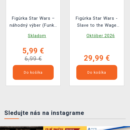
Figúrka Star Wars –
Figúrka Star Wars -
náhodný výber (Funko
Slave to the Wage
Mystery Minis)
(Nemesis Now)
Skladom
Október 2026
5,99 €
29,99 €
6,99 €
Do košíka
Do košíka
Sledujte nás na instagrame