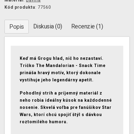
Materiál
:
Bavlna
Kód produktu
: 77560
Diskusia (0)
Recenzie (1)
Popis
Keď má Grogu hlad, nič ho nezastaví.
Tričko The Mandalorian - Snack Time
prináša hravý motív, ktorý dokonale
vystihuje jeho legendárny apetít.
Pohodlný strih a príjemný materiál z
neho robia ideálny kúsok na každodenné
nosenie. Skvelá voľba pre fanúšikov Star
Wars, ktorí chcú spojiť štýl s dávkou
roztomilého humoru.