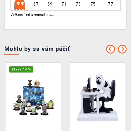
67
69
71
73
75
77
Veľkosti sú uvedené v cm.
Mohlo by sa vám páčiť
Zľava 14 %