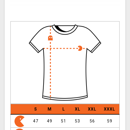
S
M
L
XL
XXL
XXXL
47
49
51
53
56
59