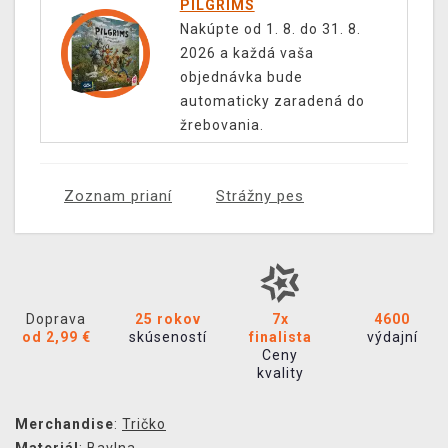
PILGRIMS
Nakúpte od 1. 8. do 31. 8.
2026 a každá vaša
objednávka bude
automaticky zaradená do
žrebovania.
Zoznam prianí
Strážny pes
Doprava
25 rokov
7x
4600
od 2,99 €
skúseností
finalista
výdajní
Ceny
kvality
Merchandise
:
Tričko