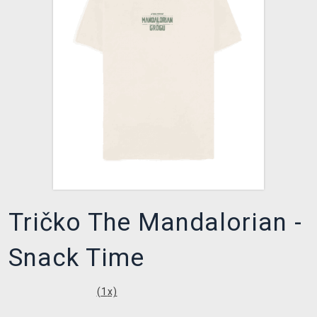
XZONE KLUB
Tričko The Mandalorian -
Snack Time
(
1
x)