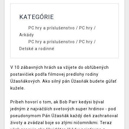
KATEGÓRIE
PC hry a príslušenstvo
/
PC hry
/
Arkády
PC hry a príslušenstvo
/
PC hry
/
Detské a rodinné
V 10 zábavných hrách sa vžijete do obľúbených
postavičiek podľa filmovej predlohy rodiny
Úžasňákových. Ako silný pán Úžasňák budete gúľať
kužele.
Príbeh hovorí o tom, ak Bob Parr kedysi býval
jedným z najväčších svetových super hrdinov - pod
pseudonymom Pán Úžasňák každý deň zachraňoval
životy a zvádzal boje so zlými ničomníkmi. Teraz