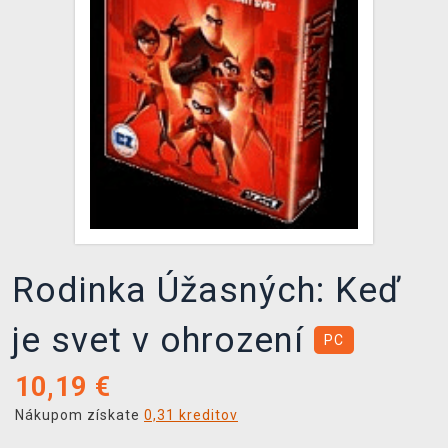
XZONE KLUB
Rodinka Úžasných: Keď
je svet v ohrození
PC
10,19
€
Nákupom získate
0,31 kreditov