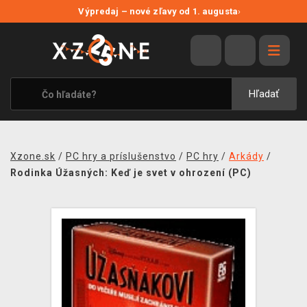
NOVÉ ZĽAVY
Výpredaj – nové zľavy od 1. augusta
›
VÝPREDAJ
VIDEOHRY
XZONE ORIGINALS
Hľadať
TEMATIKY
OBLEČENIE A DOPLNKY
Xzone.sk
/
PC hry a príslušenstvo
/
PC hry
/
Arkády
/
MERCHANDISE
Rodinka Úžasných: Keď je svet v ohrození (PC)
SPOLOČENSKÉ HRY
BLOG
KONTAKT
DOPRAVA