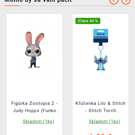
Zľava 40 %
Figúrka Zootopia 2 -
Kľúčenka Lilo & Stitch
Judy Hopps (Funko
- Stitch Torch
POP! Disney 1652)
Keychain (svietiaca)
Skladom (1ks)
Skladom (1ks)