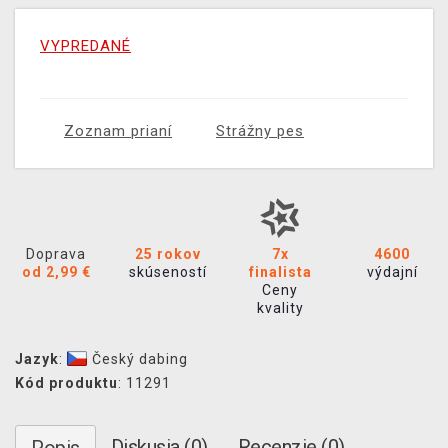
VYPREDANÉ
Zoznam prianí
Strážny pes
Doprava
25 rokov
7x
4600
od 2,99 €
skúseností
finalista
výdajní
Ceny
kvality
Jazyk
:
Český dabing
Kód produktu
: 11291
Diskusia (0)
Recenzie (0)