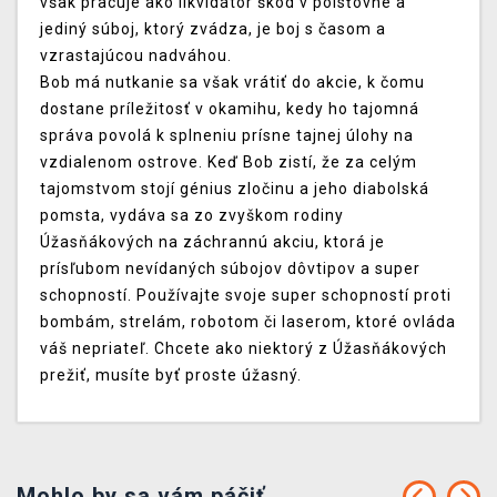
však pracuje ako likvidátor škôd v poisťovne a
jediný súboj, ktorý zvádza, je boj s časom a
vzrastajúcou nadváhou.
Bob má nutkanie sa však vrátiť do akcie, k čomu
dostane príležitosť v okamihu, kedy ho tajomná
správa povolá k splneniu prísne tajnej úlohy na
vzdialenom ostrove. Keď Bob zistí, že za celým
tajomstvom stojí génius zločinu a jeho diabolská
pomsta, vydáva sa zo zvyškom rodiny
Úžasňákových na záchrannú akciu, ktorá je
prísľubom nevídaných súbojov dôvtipov a super
schopností. Používajte svoje super schopností proti
bombám, strelám, robotom či laserom, ktoré ovláda
váš nepriateľ. Chcete ako niektorý z Úžasňákových
prežiť, musíte byť proste úžasný.
Mohlo by sa vám páčiť