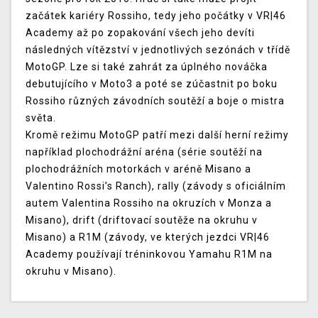
začátek kariéry Rossiho, tedy jeho počátky v VR|46
Academy až po zopakování všech jeho devíti
následných vítězství v jednotlivých sezónách v třídě
MotoGP. Lze si také zahrát za úplného nováčka
debutujícího v Moto3 a poté se zúčastnit po boku
Rossiho různých závodních soutěží a boje o mistra
světa.
Kromě režimu MotoGP patří mezi další herní režimy
například plochodrážní aréna (série soutěží na
plochodrážních motorkách v aréně Misano a
Valentino Rossi’s Ranch), rally (závody s oficiálním
autem Valentina Rossiho na okruzích v Monza a
Misano), drift (driftovací soutěže na okruhu v
Misano) a R1M (závody, ve kterých jezdci VR|46
Academy používají tréninkovou Yamahu R1M na
okruhu v Misano).