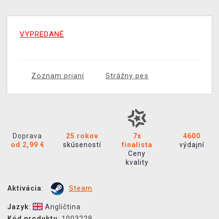
VYPREDANÉ
Zoznam prianí
Strážny pes
Doprava
25 rokov
7x
4600
od 2,99 €
skúseností
finalista
výdajní
Ceny
kvality
Aktivácia
:
Steam
Jazyk
:
Angličtina
Kód produktu
: 1003229