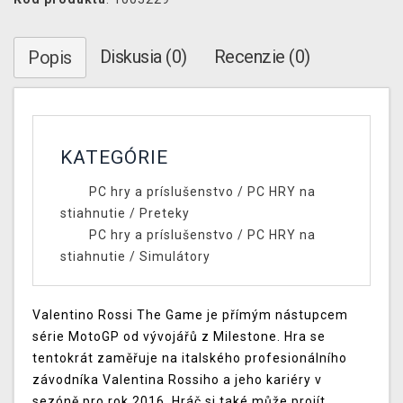
Diskusia (0)
Recenzie (0)
Popis
KATEGÓRIE
PC hry a príslušenstvo
/
PC HRY na
stiahnutie
/
Preteky
PC hry a príslušenstvo
/
PC HRY na
stiahnutie
/
Simulátory
Valentino Rossi The Game je přímým nástupcem
série MotoGP od vývojářů z Milestone. Hra se
tentokrát zaměřuje na italského profesionálního
závodníka Valentina Rossiho a jeho kariéry v
sezóně pro rok 2016. Hráč si také může projít