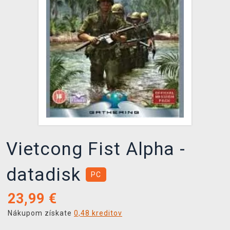
XZONE KLUB
Vietcong Fist Alpha -
datadisk
PC
23,99
€
Nákupom získate
0,48 kreditov