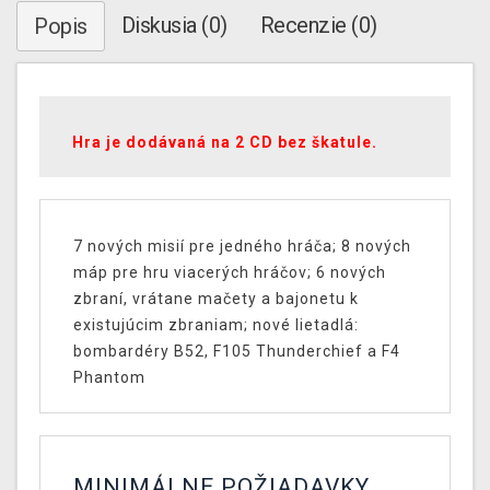
Diskusia (0)
Recenzie (0)
Popis
Hra je dodávaná na 2 CD bez škatule.
7 nových misií pre jedného hráča; 8 nových
máp pre hru viacerých hráčov; 6 nových
zbraní, vrátane mačety a bajonetu k
existujúcim zbraniam; nové lietadlá:
bombardéry B52, F105 Thunderchief a F4
Phantom
MINIMÁLNE POŽIADAVKY