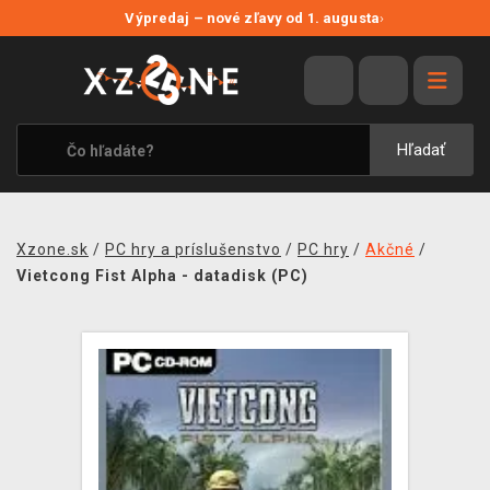
NOVÉ ZĽAVY
Výpredaj – nové zľavy od 1. augusta
›
VÝPREDAJ
VIDEOHRY
XZONE ORIGINALS
Hľadať
TEMATIKY
OBLEČENIE A DOPLNKY
Xzone.sk
/
PC hry a príslušenstvo
/
PC hry
/
Akčné
/
MERCHANDISE
Vietcong Fist Alpha - datadisk (PC)
SPOLOČENSKÉ HRY
BLOG
KONTAKT
DOPRAVA