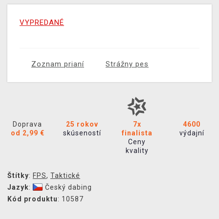
VYPREDANÉ
Zoznam prianí
Strážny pes
Doprava
25 rokov
7x
4600
od 2,99 €
skúseností
finalista
výdajní
Ceny
kvality
Štítky
:
FPS
,
Taktické
Jazyk
:
Český dabing
Kód produktu
: 10587