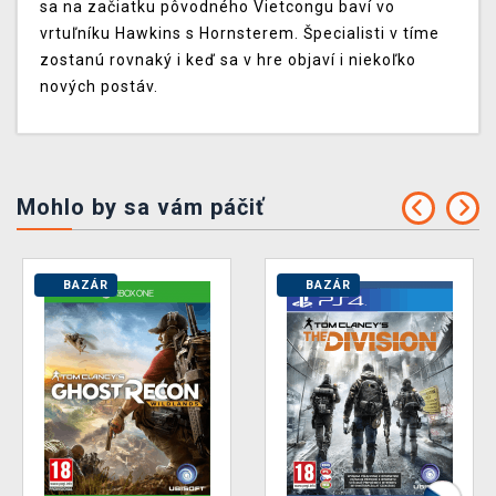
sa na začiatku pôvodného Vietcongu baví vo
vrtuľníku Hawkins s Hornsterem. Špecialisti v tíme
zostanú rovnaký i keď sa v hre objaví i niekoľko
nových postáv.
Mohlo by sa vám páčiť
BAZÁR
BAZÁR