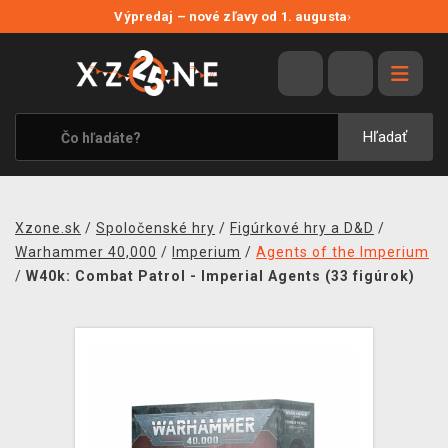
NOVÉ ZĽAVY
Výpredaj – nové zľavy od 1. augusta
›
VÝPREDAJ
VIDEOHRY
XZONE ORIGINALS
Hľadať
TEMATIKY
OBLEČENIE A DOPLNKY
Xzone.sk
/
Spoločenské hry
/
Figúrkové hry a D&D
/
MERCHANDISE
Warhammer 40,000
/
Imperium
/
Agents of the Imperium
/
W40k: Combat Patrol - Imperial Agents (33 figúrok)
SPOLOČENSKÉ HRY
BLOG
KONTAKT
DOPRAVA