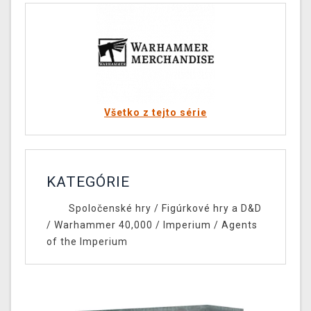
Všetko z tejto série
KATEGÓRIE
Spoločenské hry
/
Figúrkové hry a D&D
/
Warhammer 40,000
/
Imperium
/
Agents
of the Imperium