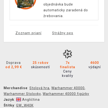
objednávka bude
automaticky zaradená do
žrebovania.
Zoznam prianí
Strážny pes
Doprava
25 rokov
7x
4600
od 2,99 €
skúseností
finalista
výdajní
Ceny
kvality
Merchandise
:
Stolová hra
,
Warhammer 40000
,
Warhammer Stolovky
,
Warhammer 40000 figúrky
Jazyk
:
Angličtina
Štítky
:
GW_W40K