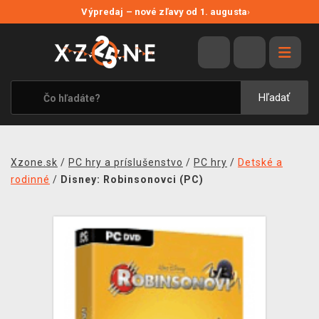
NOVÉ ZĽAVY
Výpredaj – nové zľavy od 1. augusta
›
VÝPREDAJ
VIDEOHRY
XZONE ORIGINALS
Hľadať
TEMATIKY
OBLEČENIE A DOPLNKY
Xzone.sk
/
PC hry a príslušenstvo
/
PC hry
/
Detské a
MERCHANDISE
rodinné
/
Disney: Robinsonovci (PC)
SPOLOČENSKÉ HRY
BLOG
KONTAKT
DOPRAVA