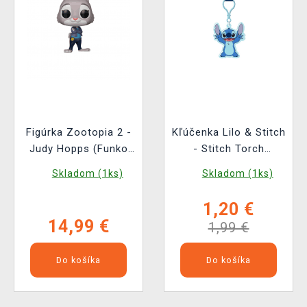
Figúrka Zootopia 2 -
Kľúčenka Lilo & Stitch
Judy Hopps (Funko
- Stitch Torch
POP! Disney 1652)
Keychain (svietiaca)
Skladom (1ks)
Skladom (1ks)
1,20 €
14,99 €
1,99 €
Do košíka
Do košíka