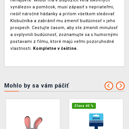
nenájdete. Wilbur má k dispozícii veľa šikovných
vynálezov a pomôcok, musí zápasiť s nepriateľmi,
riešiť náročné hádanky a pritom všetkom sledovať
Klobučníka a zabrániť mu zmeniť budúcnosť v jeho
prospech. Cestujte časom, aby ste zmenili minulosť
a ovplyvnili budúcnosť, zoznamujte sa s humornými
postavami z filmu, ktoré majú veľmi pozoruhodné
vlastnosti.
Kompletne v češtine.
Mohlo by sa vám páčiť
Zľava 40 %