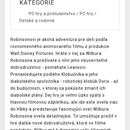
KATEGÓRIE
PC hry a príslušenstvo
/
PC hry
/
Detské a rodinné
Robinsonovi je akčná adventúra pre deti podľa
rovnomenného animovaného filmu z produkcie
Walt Disney Pictures. Hráte v nej za Wilbura
Robinsona a prežívate s ním jeho neuveriteľné
dobrodružstvo - pomáhate Lewisovi.
Prenasledujete podlého Klobučníka a jeho
diabolského spoločníka - robotický klobúk Doris - až
do budúcnosti, v ktorej sa pokúsite zmariť ich
diabolské plány. Dej hry je veľmi úzko spätý s
hlavnou filmovou zápletkou, ale ide ešte oveľa viac
do hĺbky a predstavuje fascinujúci svet Wilbura
Robinsona oveľa detailnejšie. To umožňuje prežiť v
hre ďalšie nové dobrodružstvá, ktoré vo filme