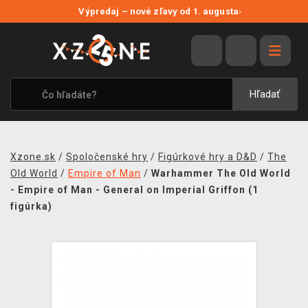
NOVÉ ZĽAVY
Výpredaj – nové zľavy od 1. augusta
›
VÝPREDAJ
VIDEOHRY
XZONE ORIGINALS
Hľadať
TEMATIKY
OBLEČENIE A DOPLNKY
Xzone.sk
/
Spoločenské hry
/
Figúrkové hry a D&D
/
The
MERCHANDISE
Old World
/
Empire of Man
/
Warhammer The Old World
- Empire of Man - General on Imperial Griffon (1
SPOLOČENSKÉ HRY
figúrka)
BLOG
KONTAKT
DOPRAVA