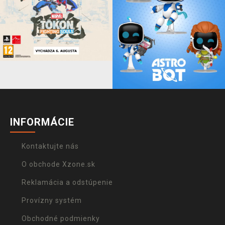
INFORMÁCIE
Kontaktujte nás
O obchode Xzone.sk
Reklamácia a odstúpenie
Provízny systém
Obchodné podmienky