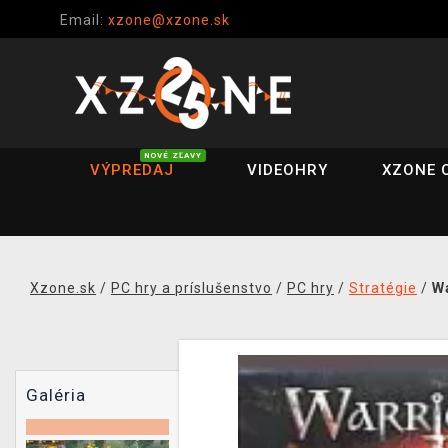
Email:
xzone@xzone.sk
NOVÉ ZĽAVY
VÝPREDAJ
VIDEOHRY
XZONE 
Xzone.sk
/
PC hry a príslušenstvo
/
PC hry
/
Stratégie
/
Wa
Galéria