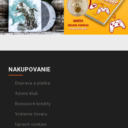
NAKUPOVANIE
Doprava a platba
Xzone klub
Bonusové kredity
Vrátenie tovaru
Upravit cookies