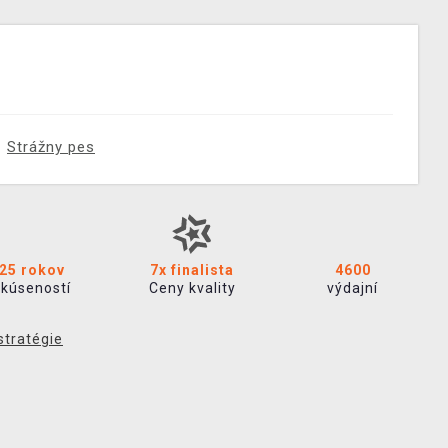
Strážny pes
25 rokov
7x finalista
4600
skúseností
Ceny kvality
výdajní
stratégie