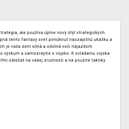
stratégia, ale používa úplne nový štýl strategických
opná tento fantasy svet ponúknuť naozajstnú ukážku a
ách je vaša zem silná a odolná voči nájazdom
 o výskum a samozrejme o vojsko. K ovládaniu vojska
mi záležať na vašej zručnosti a na použité taktiky.