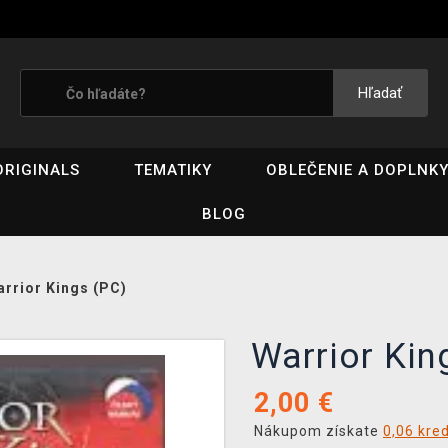
Hľadať
ORIGINALS
TEMATIKY
OBLEČENIE A DOPLNK
BLOG
rrior Kings (PC)
Warrior Ki
2,00
€
Nákupom získate
0,06 kre