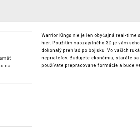
Warrior Kings nie je len obyčajná real-time 
hier. Použitím naozajstného 3D je vám sch
dokonalý prehľad po bojisku. Vo vašich ruk
nepriateľov. Budujete ekonómiu, staráte sa
pamäť
používate prepracované formácie a bude veľ
no na