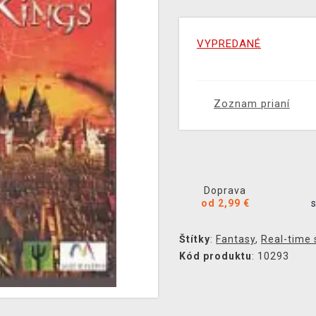
VYPREDANÉ
Zoznam prianí
Doprava
od 2,99 €
Štítky
:
Fantasy
,
Real-time 
Kód produktu
: 10293