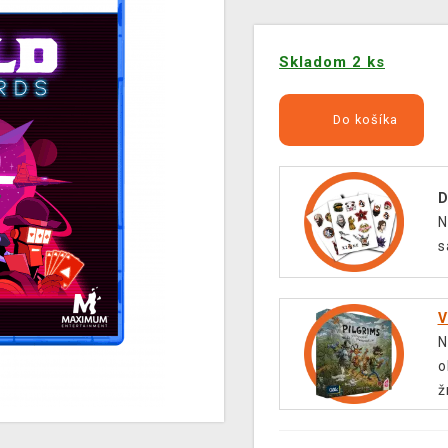
Skladom 2 ks
Do košíka
D
N
s
V
N
o
ž