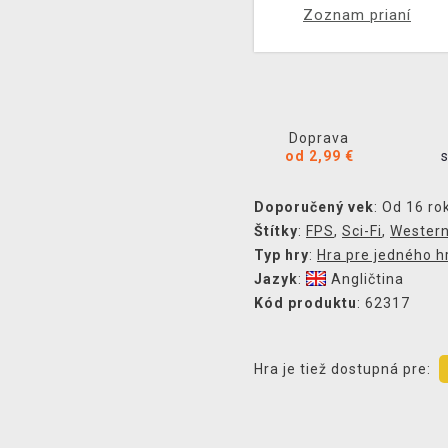
Zoznam prianí
Doprava
od 2,99 €
Doporučený vek
: Od 16 ro
Štítky
:
FPS
,
Sci-Fi
,
Wester
Typ hry
:
Hra pre jedného h
Jazyk
:
Angličtina
Kód produktu
: 62317
Hra je tiež dostupná pre: