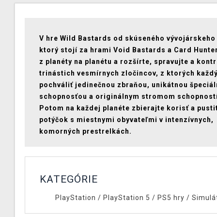
V hre Wild Bastards od skúseného vývojárskeho
ktorý stojí za hrami Void Bastards a Card Hunter
z planéty na planétu a rozšírte, spravujte a kontr
trinástich vesmírnych zločincov, z ktorých každ
pochváliť jedinečnou zbraňou, unikátnou špeciá
schopnosťou a originálnym stromom schopností
Potom na každej planéte zbierajte korisť a pusti
potýčok s miestnymi obyvateľmi v intenzívnych,
komorných prestrelkách.
KATEGÓRIE
PlayStation
/
PlayStation 5
/
PS5 hry
/
Simulá