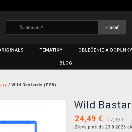
Hľadať
ORIGINALS
TEMATIKY
OBLEČENIE A DOPLNK
BLOG
tory
/
Wild Bastards (PS5)
Wild Basta
24,49
€
27,99 €
Zľava platí do 23.8.2026 a