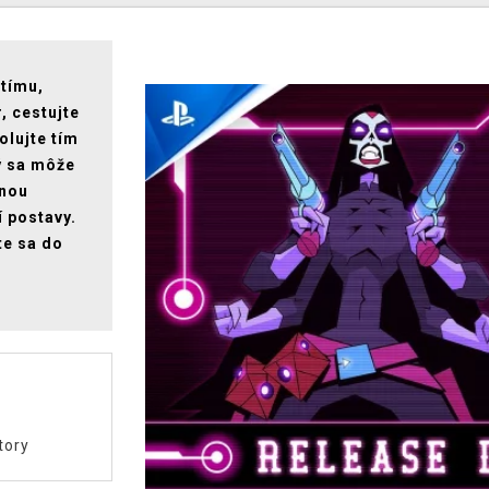
 tímu,
, cestujte
olujte tím
ý sa môže
lnou
 postavy.
te sa do
tory