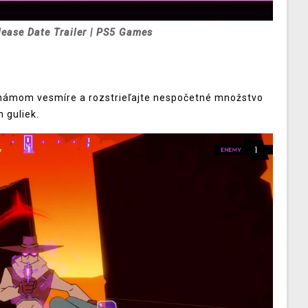
lease Date Trailer | PS5 Games
m známom vesmíre a rozstrieľajte nespočetné množstvo
h guliek.