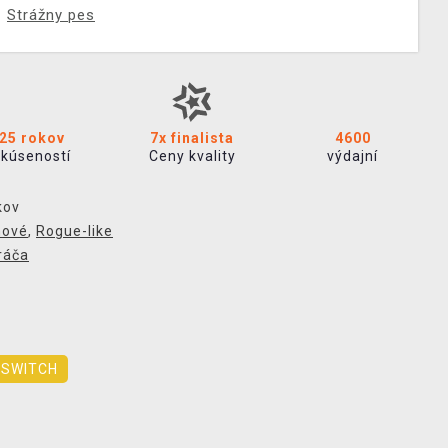
Strážny pes
25 rokov
7x finalista
4600
skúseností
Ceny kvality
výdajní
kov
nové
,
Rogue-like
ráča
SWITCH