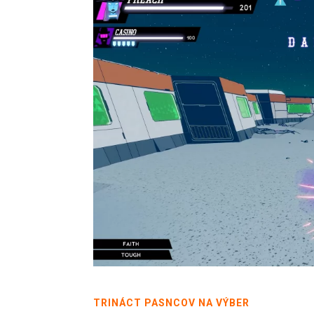
TRINÁCT PASNCOV NA VÝBE
R