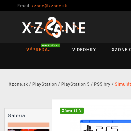
Email:
xzone@xzone.sk
NOVÉ ZĽAVY
VÝPREDAJ
VIDEOHRY
XZONE 
Xzone.sk
/
PlayStation
/
PlayStation 5
/
PS5 hry
/
Simulá
Zľava 13 %
Galéria