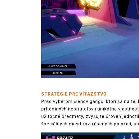
STRATÉGIE PRE VÍŤAZSTVO
Pred výberom členov gangu, ktorí sa na tej k
prítomných nepriateľov i unikátne vlastnost
užitočné predmety, zvyšujte úroveň jednotli
špeciálnych miest roztrúsených po okolí, ab