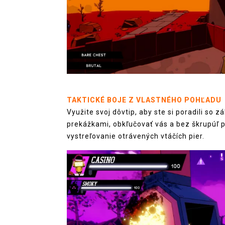
TAKTICKÉ BOJE Z VLASTNÉHO POHĽADU
Využite svoj dôvtip, aby ste si poradili so 
prekážkami, obkľučovať vás a bez škrupúľ po
vystreľovanie otrávených vtáčích pier.