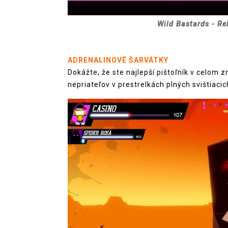
Wild Bastards - Re
ADRENALINOVÉ ŠARVÁTKY
Dokážte, že ste najlepší pištoľník v celo
nepriateľov v prestrelkách plných svištiacic