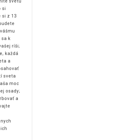
nite svetu
 si
 si z 13
 budete
ú vášmu
 sa k
ašej ríši;
e, každá
eta a
obsahovať
í sveta
 vaša moc
ej osady;
rbovať a
vajte
znych
 ich