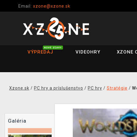
Email:
xzone@xzone.sk
NOVÉ ZĽAVY
VÝPREDAJ
VIDEOHRY
XZONE 
Xzone.sk
/
PC hry a príslušenstvo
/
PC hry
/
Stratégie
/
W
Galéria