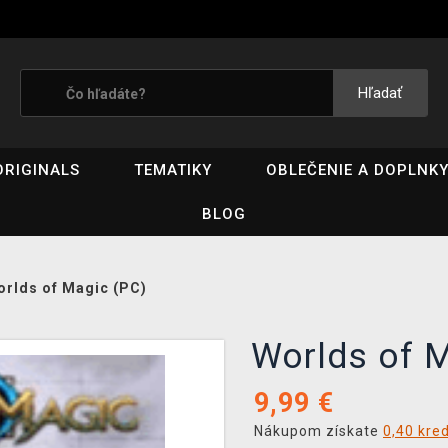
Hľadať
ORIGINALS
TEMATIKY
OBLEČENIE A DOPLNK
BLOG
orlds of Magic (PC)
Worlds of 
9,99
€
Nákupom získate
0,40 kre