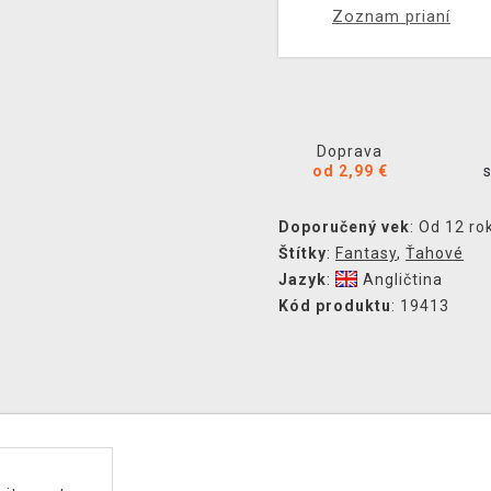
Zoznam prianí
Doprava
od 2,99 €
Doporučený vek
: Od 12 ro
Štítky
:
Fantasy
,
Ťahové
Jazyk
:
Angličtina
Kód produktu
: 19413