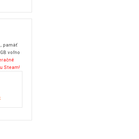
z, pamäť
0GB voľno
peračné
bu Steam!
e