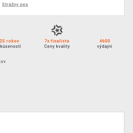
Strážny pes
25 rokov
7x finalista
4600
skúseností
Ceny kvality
výdajní
kov