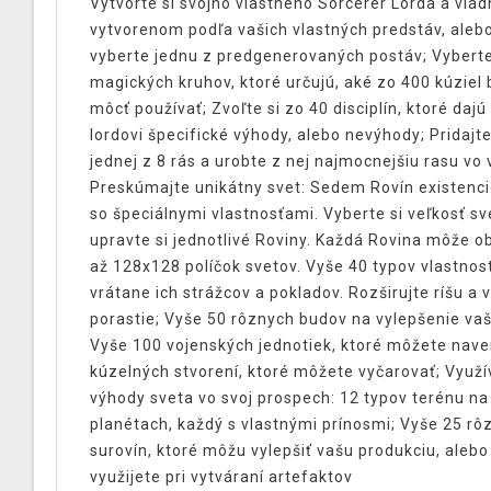
Vytvorte si svojho vlastného Sorcerer Lorda a vlád
vytvorenom podľa vašich vlastných predstáv, alebo
vyberte jednu z predgenerovaných postáv; Vyberte
magických kruhov, ktoré určujú, aké zo 400 kúziel
môcť používať; Zvoľte si zo 40 disciplín, ktoré daj
lordovi špecifické výhody, alebo nevýhody; Pridajte
jednej z 8 rás a urobte z nej najmocnejšiu rasu vo v
Preskúmajte unikátny svet: Sedem Rovín existenci
so špeciálnymi vlastnosťami. Vyberte si veľkosť sv
upravte si jednotlivé Roviny. Každá Rovina môže 
až 128x128 políčok svetov. Vyše 40 typov vlastnost
vrátane ich strážcov a pokladov. Rozširujte ríšu a
porastie; Vyše 50 rôznych budov na vylepšenie vaš
Vyše 100 vojenských jednotiek, ktoré môžete nave
kúzelných stvorení, ktoré môžete vyčarovať; Využí
výhody sveta vo svoj prospech: 12 typov terénu na
planétach, každý s vlastnými prínosmi; Vyše 25 rô
surovín, ktoré môžu vylepšiť vašu produkciu, alebo
využijete pri vytváraní artefaktov