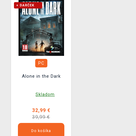
+ DARČEK
PC
Alone in the Dark
Skladom
32,99 €
39,99 €
Do košíka