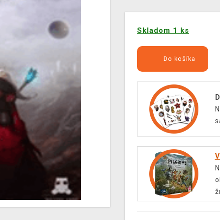
Skladom 1 ks
Do košíka
D
N
s
V
N
o
ž