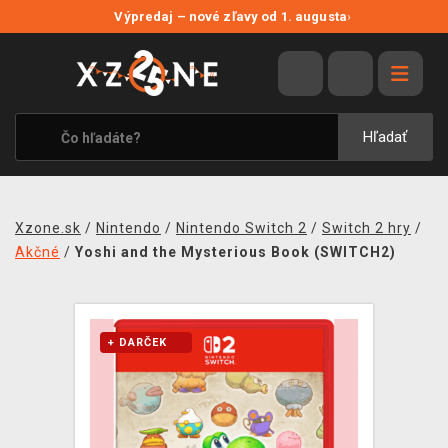
NOVÉ ZĽAVY
Výpredaj – nové zľavy od 1. augusta
›
VÝPREDAJ
VIDEOHRY
XZONE ORIGINALS
Hľadať
TEMATIKY
OBLEČENIE A DOPLNKY
Xzone.sk
/
Nintendo
/
Nintendo Switch 2
/
Switch 2 hry
/
MERCHANDISE
Akčné
/
Yoshi and the Mysterious Book (SWITCH2)
SPOLOČENSKÉ HRY
BLOG
+ DARČEK
KONTAKT
DOPRAVA