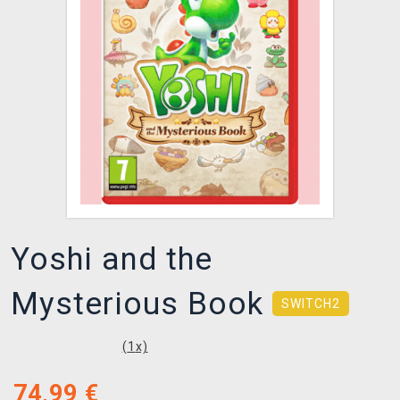
XZONE KLUB
Yoshi and the
Mysterious Book
SWITCH2
(
1
x)
74,99
€