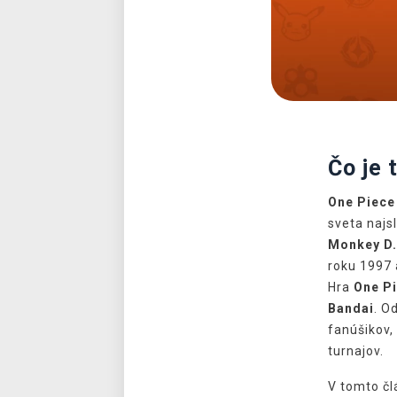
Čo je 
One Piece
sveta najs
Monkey D.
roku 1997 
Hra
One P
Bandai
. O
fanúšikov, 
turnajov.
V tomto čl