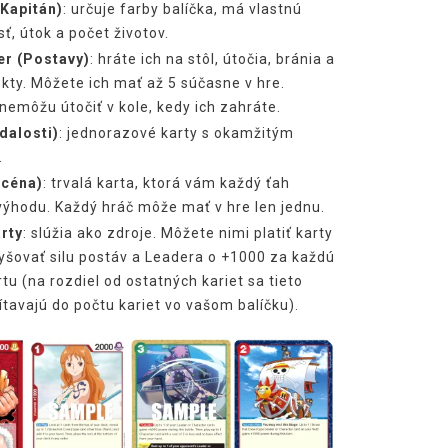
Kapitán)
: určuje farby balíčka, má vlastnú
ť, útok a počet životov.
er (Postavy)
: hráte ich na stôl, útočia, bránia a
kty. Môžete ich mať až 5 súčasne v hre.
nemôžu útočiť v kole, kedy ich zahráte.
dalosti)
: jednorazové karty s okamžitým
.
Scéna)
: trvalá karta, ktorá vám každý ťah
výhodu. Každý hráč môže mať v hre len jednu.
rty
: slúžia ako zdroje. Môžete nimi platiť karty
yšovať silu postáv a Leadera o +1000 za každú
rtu (na rozdiel od ostatných kariet sa tieto
tavajú do počtu kariet vo vašom balíčku).