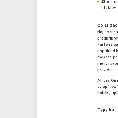
Žltá
– ma
efektov,
Čo si za
Najlepší š
predpripra
kartový ba
napríklad 
môžete pod
medzi sebo
pravidiel.
Ak vás
One
vylepšova
balíčky úpl
Typy kari