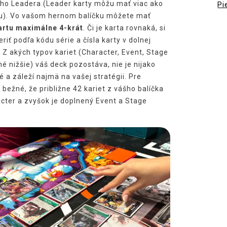
ho Leadera (Leader karty môžu mať viac ako
Pi
bu). Vo vašom hernom balíčku môžete mať
artu maximálne 4-krát
. Či je karta rovnaká, si
iť podľa kódu série a čísla karty v dolnej
. Z akých typov kariet (Character, Event, Stage
né nižšie) váš deck pozostáva, nie je nijako
a záleží najmä na vašej stratégii. Pre
 bežné, že približne 42 kariet z vášho balíčka
acter a zvyšok je doplnený Event a Stage