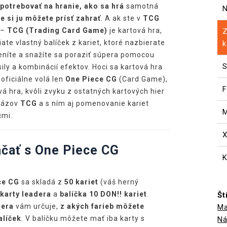
potrebovať na hranie, ako sa hrá
samotná
N
e si ju môžete prísť zahrať
. A ak ste v
TCG
 –
TCG (Trading Card Game)
je kartová hra,
Z
iate vlastný balíček z kariet, ktoré nazbierate
k
níte a snažíte sa poraziť súpera pomocou
S
sily a kombinácií efektov. Hoci sa kartová hra
oficiálne volá len
One Piece CG
(Card Game),
F
vá hra, kvôli zvyku z ostatných kartových hier
 názov
TCG
a s ním aj pomenovanie kariet
M
čmi.
ačať s One Piece CG
K
ce CG
sa skladá z
50 kariet
(váš herný
 karty leadera
a
balíčka 10 DON!! kariet
.
Št
dera
vám určuje,
z akých farieb môžete
M
alíček
. V balíčku môžete mať iba karty s
N