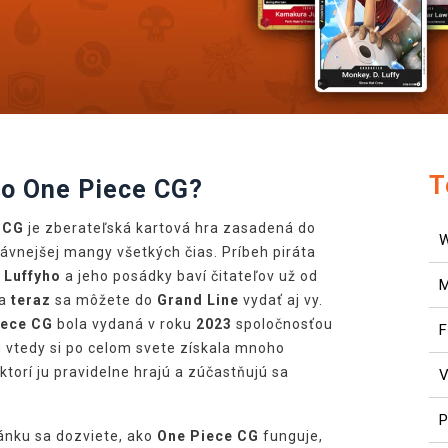
T
to One Piece CG?
 CG
je zberateľská kartová hra zasadená do
lávnejšej mangy všetkých čias. Príbeh piráta
 Luffyho
a jeho posádky baví čitateľov už od
a
teraz
sa môžete do
Grand Line
vydať aj vy.
iece CG
bola vydaná v roku
2023
spoločnosťou
F
d vtedy si po celom svete získala mnoho
ktorí ju pravidelne hrajú a zúčastňujú sa
V
P
ánku sa dozviete, ako
One Piece CG
funguje,