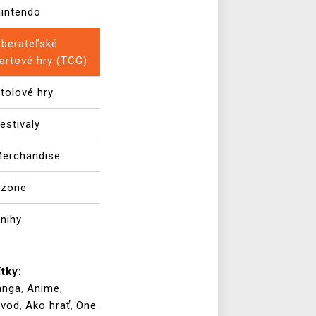
intendo
berateľské
artové hry (TCG)
tolové hry
estivaly
erchandise
Xzone
nihy
ítky:
anga
Anime
,
,
ávod
Ako hrať
One
,
,