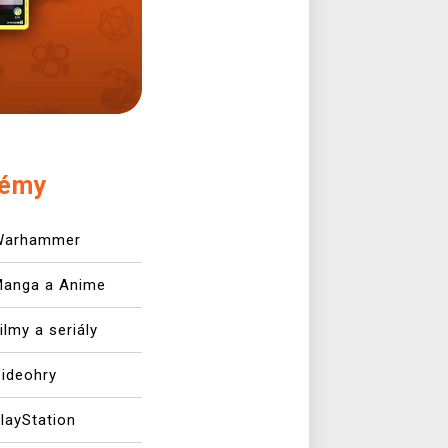
émy
Warhammer
Manga a Anime
ilmy a seriály
ideohry
layStation