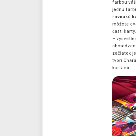
farbou váš
jednu far
rovnakú k
môžete over
časti karty
– vysvetle
obmedzené 
začiatok je
tvorí Char
kartami.