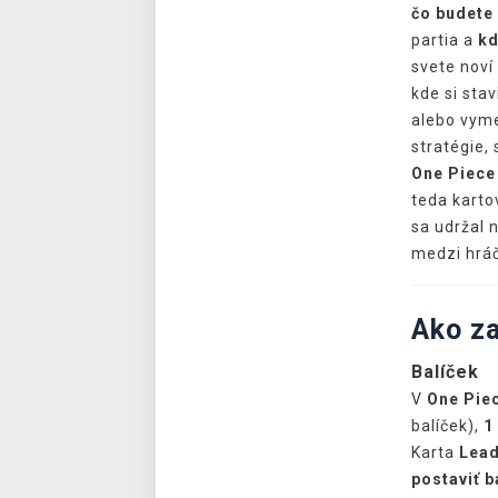
čo budete 
partia a
kd
svete noví
kde si stav
alebo vyme
stratégie, 
One Piece
teda karto
sa udržal
medzi hrá
Ako z
Balíček
V
One Pie
balíček),
1
Karta
Lea
postaviť b