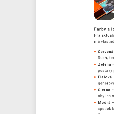
Farby a i
Hra aktuál
má vlastnú
Červená
Rush, te
Zelená
–
postavy 
Fialová
–
generova
Čierna
–
aby ich 
Modrá
–
spodok b