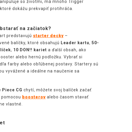
nipuluje so životmi, má mnoho Trigger
 ktoré dokážu prekvapiť protihráča.
obstarať na začiatok?
tart predstavujú
starter decky
–
vené balíčky, ktoré obsahujú
Leader kartu
,
50-
líček
,
10 DON!! kariet
a ďalší obsah, ako
booster alebo hernú podložku. Vybrať si
ľa farby alebo obľúbenej postavy. Startery sú
u vyvážené a ideálne na naučenie sa
 Piece CG
chytí, môžete svoj balíček začať
ť pomocou
boosterov
alebo časom stavať
ne vlastné.
et