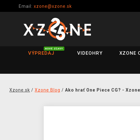
Email:
xzone@xzone.sk
NOVÉ ZĽAVY
VÝPREDAJ
VIDEOHRY
XZONE 
Xzone.sk
/
Xzone Blog
/
Ako hrať One Piece CG? - Xzone