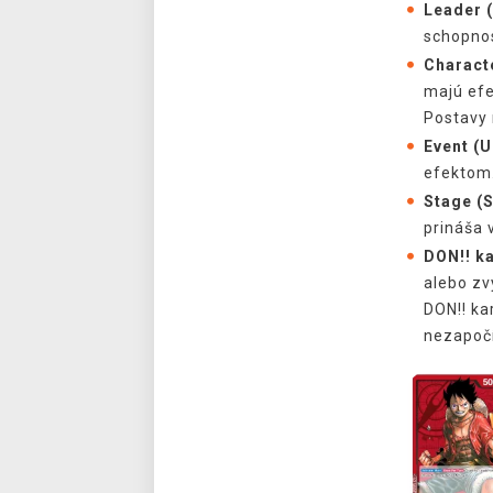
Leader (
schopnos
Charact
majú efe
Postavy 
Event (U
efektom
Stage (
prináša 
DON!! ka
alebo zv
DON!! ka
nezapočí