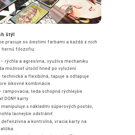
ch štýl
ne pracuje so šiestimi farbami a každá z nich
 hernú filozofiu:
– rýchla a agresívna, využíva mechaniku
da možnosť útočiť hneď po vyložení.
 technická a flexibilná, tapuje a odtapuje
pre šikovné kombinácie.
 rampovacia, teda schopná rýchlejšie
ť DON!! karty.
 manipuluje s nákladmi súperových postáv,
mohla lacnejšie odstrániť.
 defenzívna a kontrolná, vracia karty na
alíčka.