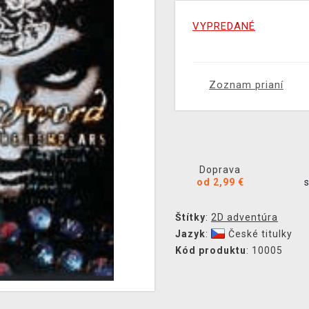
VYPREDANÉ
Zoznam prianí
Doprava
od 2,99 €
Štítky
:
2D adventúra
Jazyk
:
České titulky
Kód produktu
: 10005