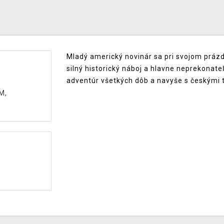
Mladý americký novinár sa pri svojom prázd
silný historický náboj a hlavne neprekonat
adventúr všetkých dôb a navyše s českými ti
M,