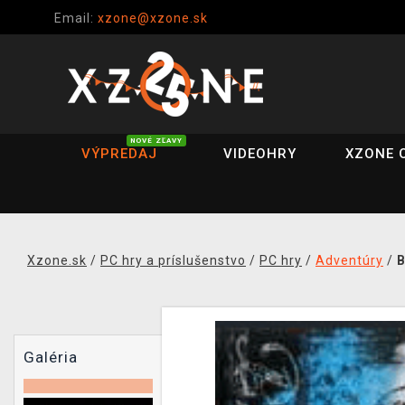
Email:
xzone@xzone.sk
NOVÉ ZĽAVY
VÝPREDAJ
VIDEOHRY
XZONE 
Xzone.sk
/
PC hry a príslušenstvo
/
PC hry
/
Adventúry
/
B
Galéria