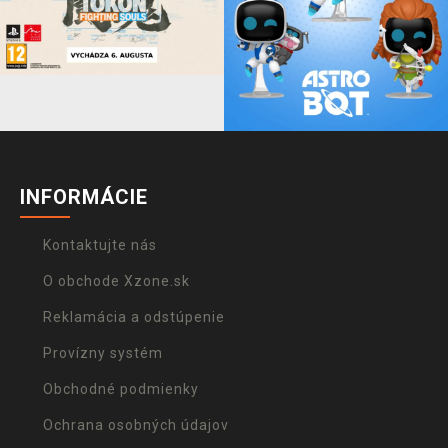
INFORMÁCIE
Kontaktujte nás
O obchode Xzone.sk
Reklamácia a odstúpenie
Provízny systém
Obchodné podmienky
Ochrana osobných údajov