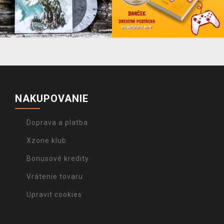
NAKUPOVANIE
Doprava a platba
Xzone klub
Bonusové kredity
Vrátenie tovaru
Upravit cookies