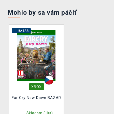
Mohlo by sa vám páčiť
BAZÁR
XBOX
Far Cry New Dawn BAZAR
Skladom (1ks)