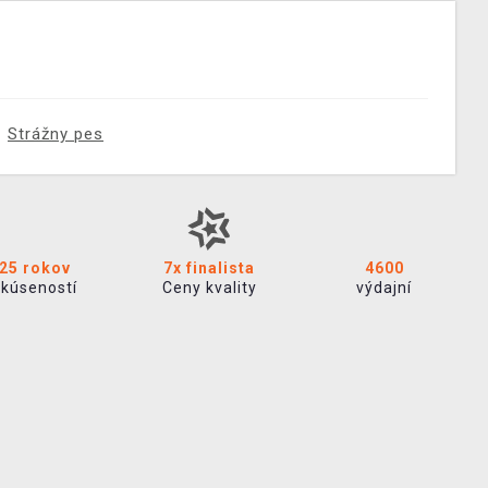
Strážny pes
25 rokov
7x finalista
4600
skúseností
Ceny kvality
výdajní