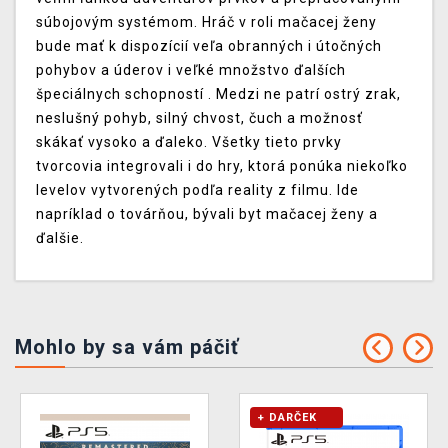
súbojovým systémom. Hráč v roli mačacej ženy
bude mať k dispozícií veľa obranných i útočných
pohybov a úderov i veľké množstvo ďalších
špeciálnych schopností . Medzi ne patrí ostrý zrak,
neslušný pohyb, silný chvost, čuch a možnosť
skákať vysoko a ďaleko. Všetky tieto prvky
tvorcovia integrovali i do hry, ktorá ponúka niekoľko
levelov vytvorených podľa reality z filmu. Ide
napríklad o továrňou, bývali byt mačacej ženy a
ďalšie.
Mohlo by sa vám páčiť
+ DARČEK