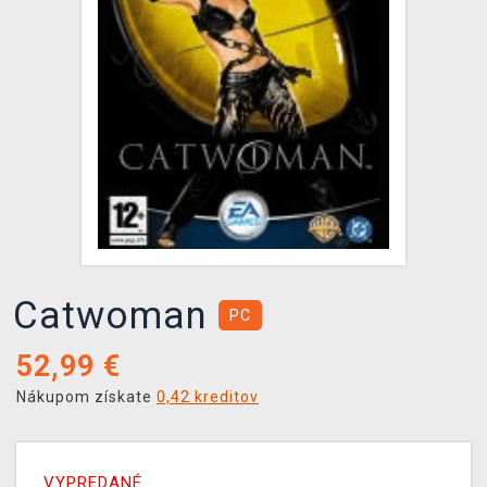
XZONE KLUB
Catwoman
PC
52,99
€
Nákupom získate
0,42 kreditov
VYPREDANÉ