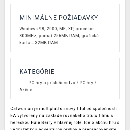
MINIMÁLNE POŽIADAVKY
Windows 98, 2000, ME, XP, procesor
800MHz, pamäť 256MB RAM, grafická
karta s 32MB RAM
KATEGÓRIE
PC hry a príslušenstvo
/
PC hry
/
Akčné
Catwoman je multiplatformový titul od spoločnosti
EA vytvorený na základe rovnakého titulu filmu s
herečkou Hale Berry v hlavnej role. Ide o akčnú hru s
veľmi ľahkou adventúrov prvkov a prepracovanými