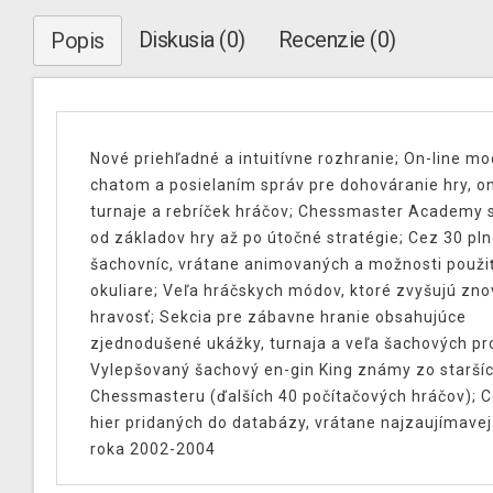
Diskusia (0)
Recenzie (0)
Popis
Nové priehľadné a intuitívne rozhranie; On-line mo
chatom a posielaním správ pre dohováranie hry, on
turnaje a rebríček hráčov; Chessmaster Academy 
od základov hry až po útočné stratégie; Cez 30 pl
šachovníc, vrátane animovaných a možnosti použi
okuliare; Veľa hráčskych módov, ktoré zvyšujú zn
hravosť; Sekcia pre zábavne hranie obsahujúce
zjednodušené ukážky, turnaja a veľa šachových p
Vylepšovaný šachový en-gin King známy zo staršíc
Chessmasteru (ďalších 40 počítačových hráčov); 
hier pridaných do databázy, vrátane najzaujímavejš
roka 2002-2004