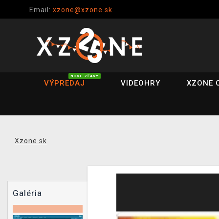
Email:
xzone@xzone.sk
NOVÉ ZĽAVY
VÝPREDAJ
VIDEOHRY
XZONE 
Xzone.sk
Galéria