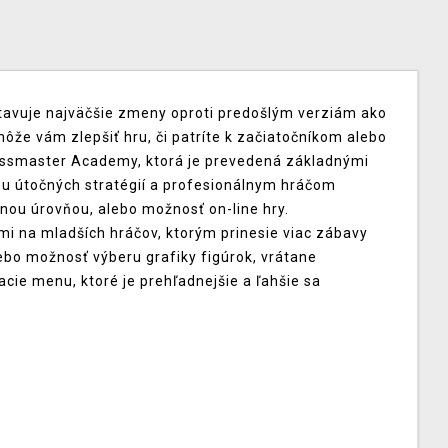
tavuje najväčšie zmeny oproti predošlým verziám ako
môže vám zlepšiť hru, či patríte k začiatočníkom alebo
ssmaster Academy, ktorá je prevedená základnými
u útočných stratégií a profesionálnym hráčom
anou úrovňou, alebo možnosť on-line hry.
mi na mladších hráčov, ktorým prinesie viac zábavy
lebo možnosť výberu grafiky figúrok, vrátane
cie menu, ktoré je prehľadnejšie a ľahšie sa