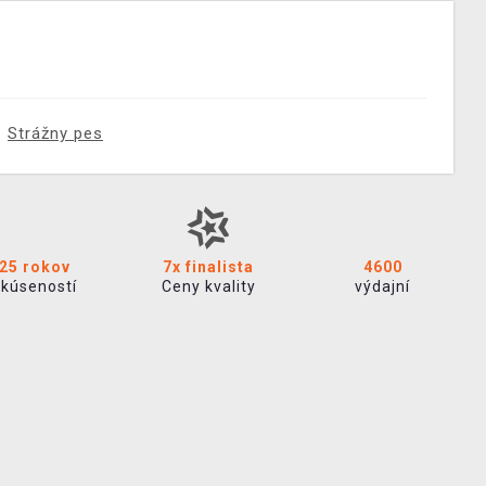
Strážny pes
25 rokov
7x finalista
4600
skúseností
Ceny kvality
výdajní