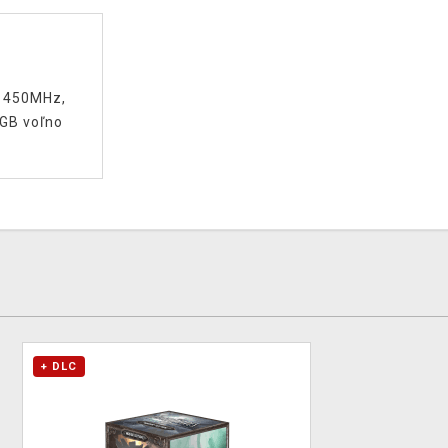
r 450MHz,
GB voľno
+ DLC