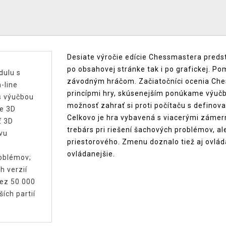
Desiate výročie edície Chessmastera preds
po obsahovej stránke tak i po grafickej. Po
dulu s
závodným hráčom. Začiatočníci ocenia Che
-line
princípmi hry, skúsenejším ponúkame výučb
s výučbou
možnosť zahrať si proti počítaču s definov
ne 3D
Celkovo je hra vybavená s viacerými zámer
ť 3D
trebárs pri riešení šachových problémov, a
ovu
priestorového. Zmenu doznalo tiež aj ovláda
ovládanejšie.
roblémov;
h verzií
Cez 50 000
ích partií