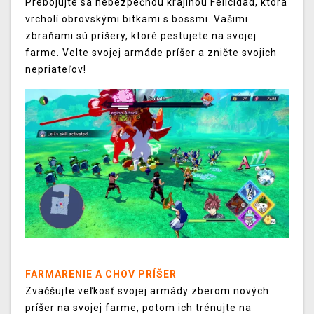
Prebojujte sa nebezpečnou krajinou Felicidad, ktorá
vrcholí obrovskými bitkami s bossmi. Vašimi
zbraňami sú príšery, ktoré pestujete na svojej
farme. Velte svojej armáde príšer a zničte svojich
nepriateľov!
FARMARENIE A CHOV PRÍŠER
Zväčšujte veľkosť svojej armády zberom nových
príšer na svojej farme, potom ich trénujte na