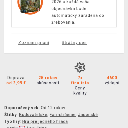
2026 a každá vaša
objednávka bude
automaticky zaradená do
žrebovania.
Zoznam prianí
Strážny pes
Doprava
25 rokov
7x
4600
od 2,99 €
skúseností
finalista
výdajní
Ceny
kvality
Doporučený vek
: Od 12 rokov
Štítky
:
Budovateľské
,
Farmárčenie
,
Japonské
Typ hry
:
Hra pre jedného hráča