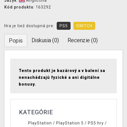
Jazyk
:
Angličtina
Kód produktu
: 163292
Hra je tiež dostupná pre:
PS5
SWITCH
Diskusia (0)
Recenzie (0)
Popis
Tento produkt je bazárový a v balení sa
nenachádzajú fyzické a ani digitálne
bonusy.
KATEGÓRIE
PlayStation
/
PlayStation 5
/
PS5 hry
/