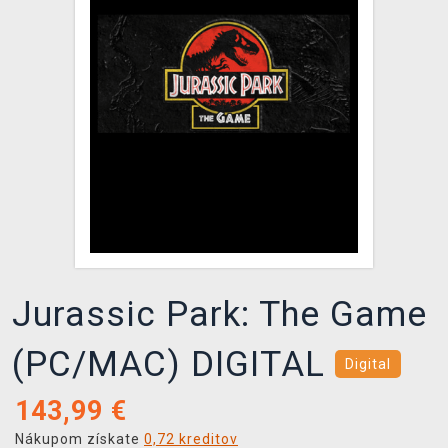
XZONE KLUB
Jurassic Park: The Game
(PC/MAC) DIGITAL
Digital
143,99
€
Nákupom získate
0,72 kreditov