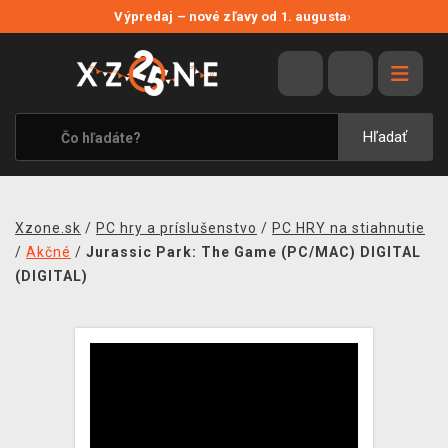
NOVÉ ZĽAVY
Výpredaj – nové zľavy od 1. augusta
›
VÝPREDAJ
VIDEOHRY
XZONE ORIGINALS
Hľadať
TEMATIKY
OBLEČENIE A DOPLNKY
Xzone.sk
/
PC hry a príslušenstvo
/
PC HRY na stiahnutie
MERCHANDISE
/
Akčné
/
Jurassic Park: The Game (PC/MAC) DIGITAL
(DIGITAL)
SPOLOČENSKÉ HRY
BLOG
KONTAKT
DOPRAVA