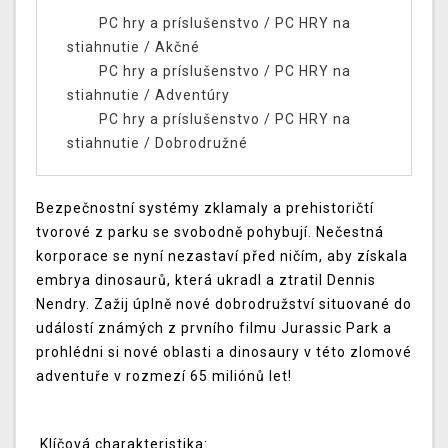
PC hry a príslušenstvo
/
PC HRY na
stiahnutie
/
Akčné
PC hry a príslušenstvo
/
PC HRY na
stiahnutie
/
Adventúry
PC hry a príslušenstvo
/
PC HRY na
stiahnutie
/
Dobrodružné
Bezpečnostní systémy zklamaly a prehistoričtí
tvorové z parku se svobodně pohybují. Nečestná
korporace se nyní nezastaví před ničím, aby získala
embrya dinosaurů, která ukradl a ztratil Dennis
Nendry. Zažij úplně nové dobrodružství situované do
událostí známých z prvního filmu Jurassic Park a
prohlédni si nové oblasti a dinosaury v této zlomové
adventuře v rozmezí 65 miliónů let!
Klíčová charakteristika: