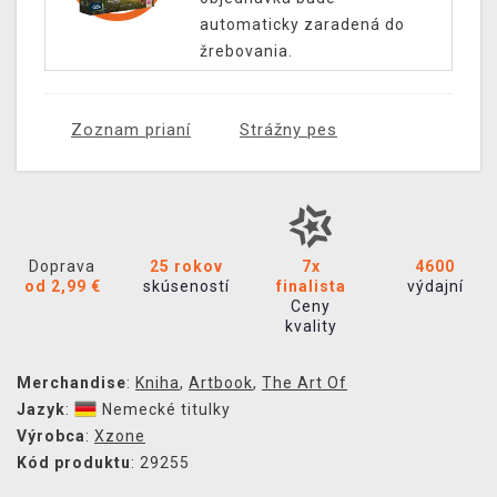
automaticky zaradená do
žrebovania.
Zoznam prianí
Strážny pes
Doprava
25 rokov
7x
4600
od 2,99 €
skúseností
finalista
výdajní
Ceny
kvality
Merchandise
:
Kniha
,
Artbook
,
The Art Of
Jazyk
:
Nemecké titulky
Výrobca
:
Xzone
Kód produktu
: 29255