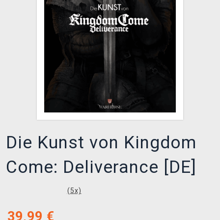
XZONE KLUB
Die Kunst von Kingdom
Come: Deliverance [DE]
(
5
x)
39,99
€