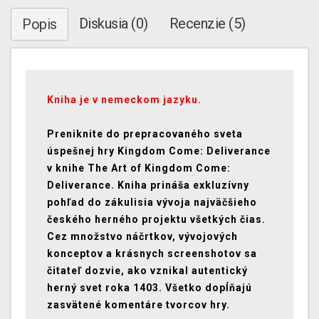
Diskusia (0)
Recenzie (5)
Popis
Kniha je v nemeckom jazyku.
Preniknite do prepracovaného sveta
úspešnej hry Kingdom Come: Deliverance
v knihe The Art of Kingdom Come:
Deliverance. Kniha prináša exkluzívny
pohľad do zákulisia vývoja najväčšieho
českého herného projektu všetkých čias.
Cez množstvo náčrtkov, vývojových
konceptov a krásnych screenshotov sa
čitateľ dozvie, ako vznikal autentický
herný svet roka 1403. Všetko dopĺňajú
zasvätené komentáre tvorcov hry.