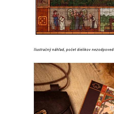
Ilustračný náhľad, počet dielikov nezodpoved