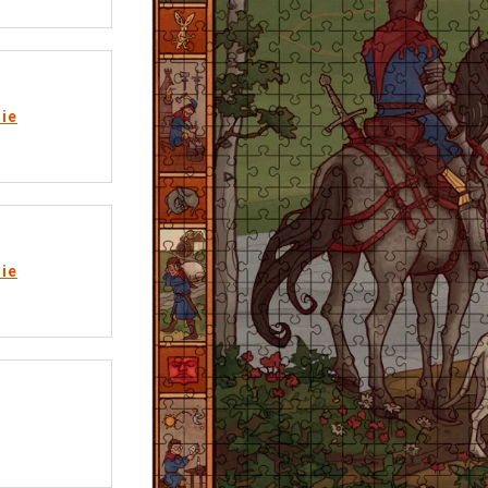
rie
rie