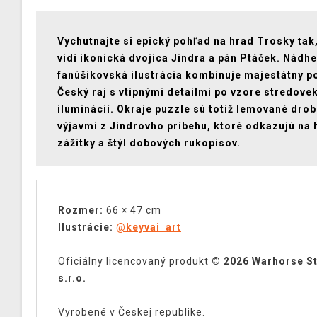
Vychutnajte si epický pohľad na hrad Trosky tak
vidí ikonická dvojica Jindra a pán Ptáček. Nádh
fanúšikovská ilustrácia kombinuje majestátny p
Český raj s vtipnými detailmi po vzore stredove
iluminácií. Okraje puzzle sú totiž lemované dro
výjavmi z Jindrovho príbehu, ktoré odkazujú na 
zážitky a štýl dobových rukopisov.
Rozmer:
66 × 47 cm
Ilustrácie:
@keyvai_art
Oficiálny licencovaný produkt
© 2026 Warhorse S
s.r.o.
Vyrobené v Českej republike.