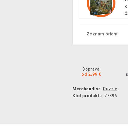
o
ž
Zoznam prianí
Doprava
od 2,99 €
Merchandise
:
Puzzle
Kód produktu
: 77396