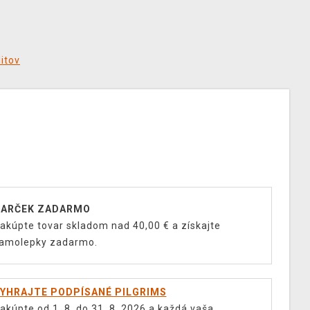
ditov
ARČEK ZADARMO
akúpte tovar skladom nad 40,00 € a získajte
amolepky zadarmo.
YHRAJTE PODPÍSANÉ PILGRIMS
akúpte od 1. 8. do 31. 8. 2026 a každá vaša