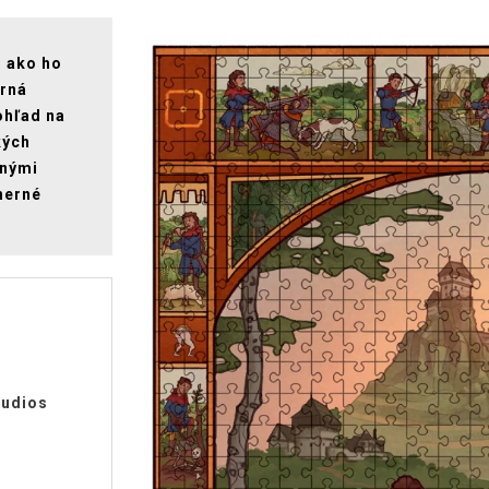
, ako ho
erná
ohľad na
kých
bnými
herné
tudios