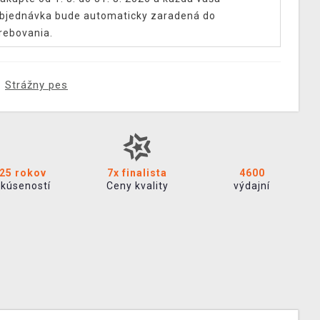
bjednávka bude automaticky zaradená do
rebovania.
Strážny pes
25 rokov
7x finalista
4600
skúseností
Ceny kvality
výdajní