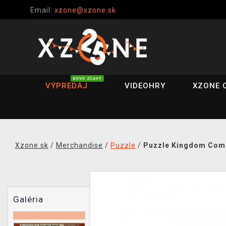
Email:
xzone@xzone.sk
NOVÉ ZĽAVY
VÝPREDAJ
VIDEOHRY
XZONE 
Xzone.sk
/
Merchandise
/
Puzzle
/
Puzzle Kingdom Come:
Galéria