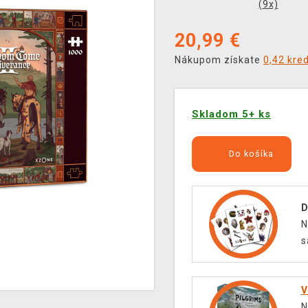
(
9
x)
20,99
€
Nákupom získate
0,42 kre
Skladom 5+ ks
Do košíka
D
N
s
V
N