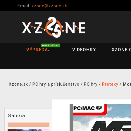
Email:
xzone@xzone.sk
NOVÉ ZĽAVY
VÝPREDAJ
VIDEOHRY
XZONE 
Xzone.sk
/
PC hry a príslušenstvo
/
PC hry
/
Preteky
/
Mot
Galéria