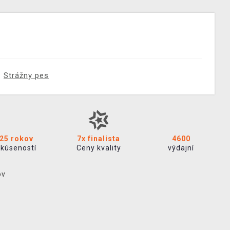
Strážny pes
25 rokov
7x finalista
4600
skúseností
Ceny kvality
výdajní
ov