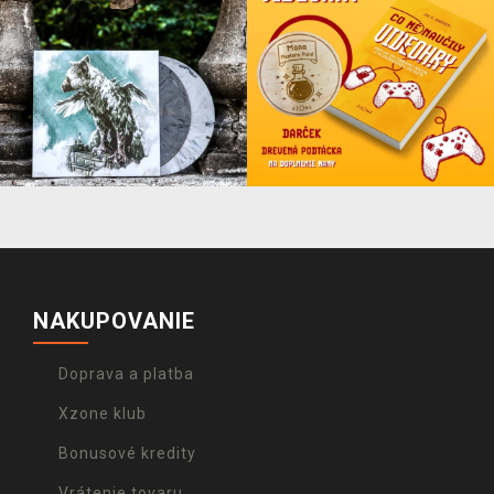
NAKUPOVANIE
Doprava a platba
Xzone klub
Bonusové kredity
Vrátenie tovaru