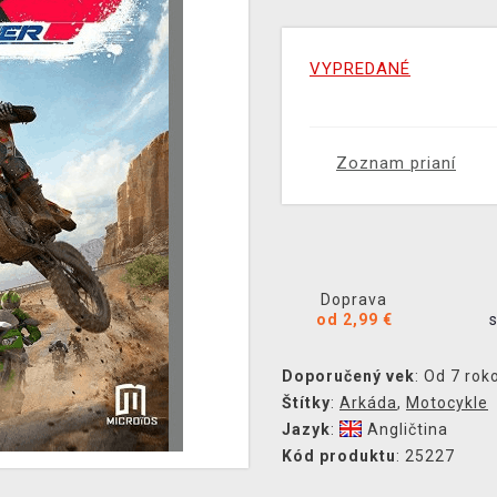
VYPREDANÉ
Zoznam prianí
Doprava
od 2,99 €
Doporučený vek
: Od 7 rok
Štítky
:
Arkáda
,
Motocykle
Jazyk
:
Angličtina
Kód produktu
: 25227