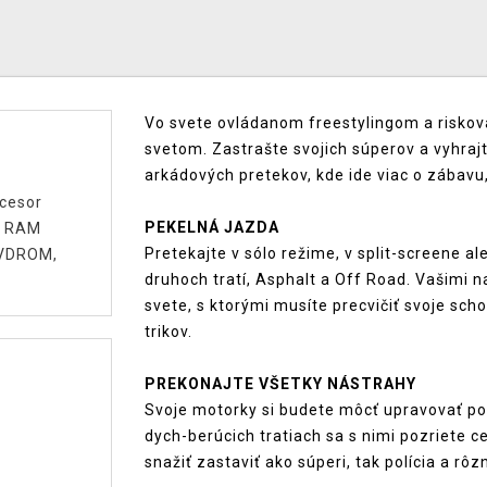
Vo svete ovládanom freestylingom a riskova
svetom. Zastrašte svojich súperov a vyhrajt
arkádových pretekov, kde ide viac o zábavu,
ocesor
PEKELNÁ JAZDA
B RAM
Pretekajte v sólo režime, v split-screene al
DVDROM,
druhoch tratí, Asphalt a Off Road. Vašimi n
svete, s ktorými musíte precvičiť svoje sch
trikov.
PREKONAJTE VŠETKY NÁSTRAHY
Svoje motorky si budete môcť upravovať pod
dych-berúcich tratiach sa s nimi pozriete c
snažiť zastaviť ako súperi, tak polícia a rôzn