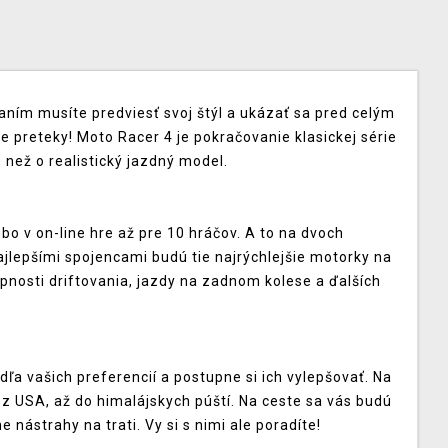
ním musíte predviesť svoj štýl a ukázať sa pred celým
e preteky! Moto Racer 4 je pokračovanie klasickej série
 než o realistický jazdný model.
ebo v on-line hre až pre 10 hráčov. A to na dvoch
ajlepšími spojencami budú tie najrýchlejšie motorky na
opnosti driftovania, jazdy na zadnom kolese a ďalších
ľa vašich preferencií a postupne si ich vylepšovať. Na
ez USA, až do himalájskych púští. Na ceste sa vás budú
e nástrahy na trati. Vy si s nimi ale poradíte!