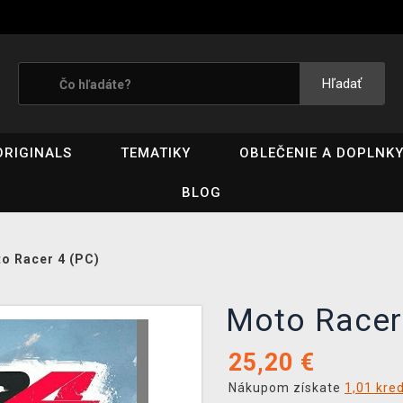
Hľadať
ORIGINALS
TEMATIKY
OBLEČENIE A DOPLNK
BLOG
o Racer 4 (PC)
Moto Race
25,20
€
Nákupom získate
1,01 kre