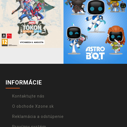
INFORMÁCIE
Kontaktujte nás
O obchode Xzone.sk
Reklamácia a odstúpenie
Provízny systém