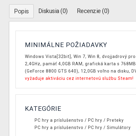
Diskusia (0)
Recenzie (0)
Popis
MINIMÁLNE POŽIADAVKY
Windows Vista[32bit], Win 7, Win 8, dvojjadrový pr
2,4GHz, pamäť 4,0GB RAM, grafická karta s 768M
(GeForce 8800 GTS 640), 12,0GB voľno na disku, 
vyžaduje aktiváciu cez internetovú službu Steam!
KATEGÓRIE
PC hry a príslušenstvo
/
PC hry
/
Preteky
PC hry a príslušenstvo
/
PC hry
/
Simulátory