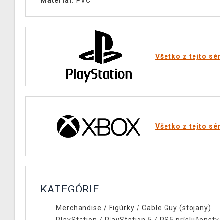
Materiál:
PVC
Všetko z tejto sé
Všetko z tejto sé
KATEGÓRIE
Merchandise
/
Figúrky
/
Cable Guy (stojany)
PlayStation
/
PlayStation 5
/
PS5 príslušenstv