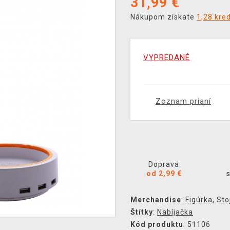
31,99
€
Nákupom získate
1,28 kre
VYPREDANÉ
Zoznam prianí
Doprava
od 2,99 €
Merchandise
:
Figúrka
,
Sto
Štítky
:
Nabíjačka
Kód produktu
: 51106