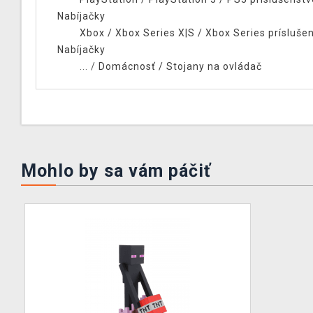
Nabíjačky
Xbox
/
Xbox Series X|S
/
Xbox Series prísluše
Nabíjačky
... /
Domácnosť
/
Stojany na ovládač
Mohlo by sa vám páčiť