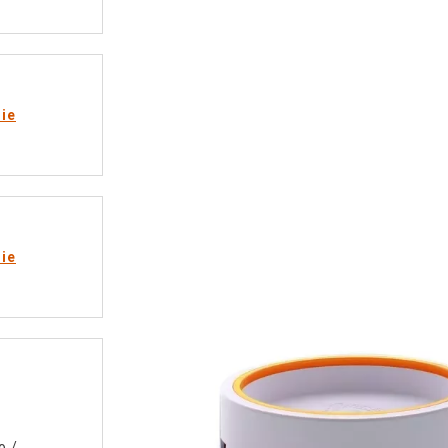
rie
rie
o
/