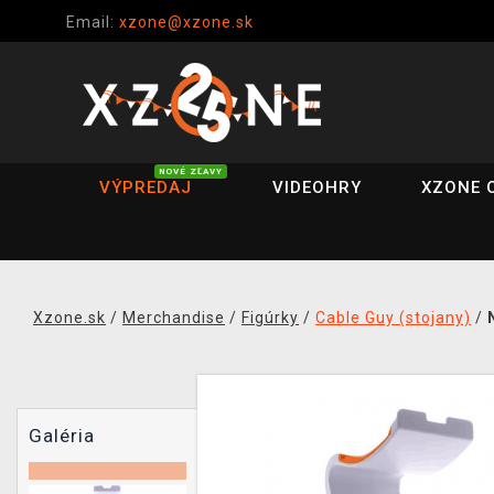
Email:
xzone@xzone.sk
NOVÉ ZĽAVY
VÝPREDAJ
VIDEOHRY
XZONE 
Xzone.sk
/
Merchandise
/
Figúrky
/
Cable Guy (stojany)
/
Galéria