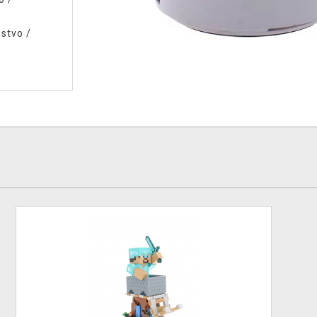
nstvo
/