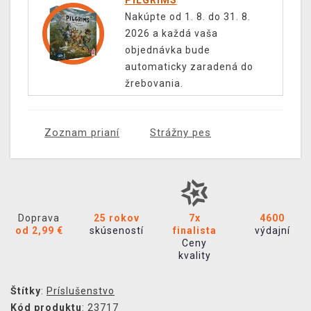
PILGRIMS
Nakúpte od 1. 8. do 31. 8.
2026 a každá vaša
objednávka bude
automaticky zaradená do
žrebovania.
Zoznam prianí
Strážny pes
Doprava
25 rokov
7x
4600
od 2,99 €
skúseností
finalista
výdajní
Ceny
kvality
Štítky
:
Príslušenstvo
Kód produktu
: 23717