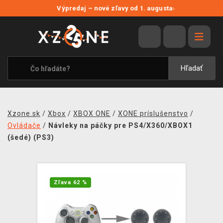
NOVÉ ZĽAVY
Výpredaj – nové zľavy od 1. augusta
›
VÝPREDAJ
VIDEOHRY
XZONE ORIGINALS
Hľadať
TEMATIKY
OBLEČENIE A DOPLNKY
Xzone.sk
/
Xbox
/
XBOX ONE
/
XONE príslušenstvo
/
MERCHANDISE
Ovládače
/
Návleky na páčky pre PS4/X360/XBOX1
(šedé) (PS3)
SPOLOČENSKÉ HRY
BLOG
Zľava 62 %
KONTAKT
DOPRAVA