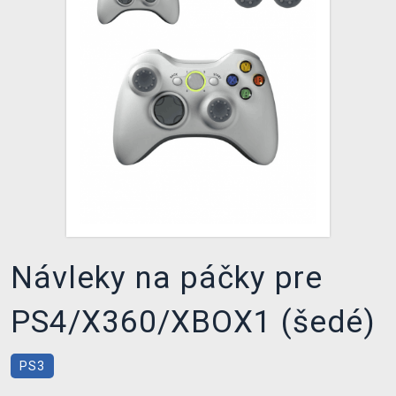
XZONE KLUB
Návleky na páčky pre
PS4/X360/XBOX1 (šedé)
PS3