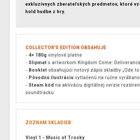
exkluzívnych zberateľských predmetov, ktoré v
hold hudbe z hry.
COLLECTOR'S EDITION OBSAHUJE
-
4× 180g
vinylové platne
-
Slipmat
s artworkom Kingdom Come: Deliverance 
-
Booklet
obsahujúci notový zápis skladby „Ode to
-
Pôvodnú ilustráciu
vytlačenú na ručne vyrábano
-
Steam kód
na aktiváciu digitálnej verzie rozšíre
soundtracku
ZOZNAM SKLADIEB
Vinyl 1 - Music of Trosky