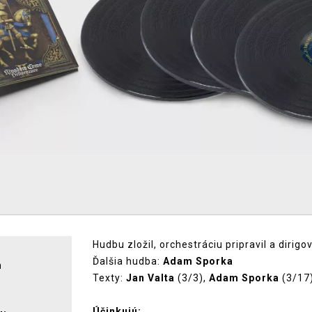
Hudbu zložil, orchestráciu pripravil a dirigo
Ďalšia hudba:
Adam Sporka
h
Texty:
Jan Valta
(3/3),
Adam Sporka
(3/17
Účinkujú: