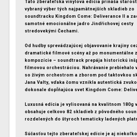
Táto zberateľská vinylová edícia prináša starost
vybraný výber tých najpamätnejších skladieb zo
soundtracku Kingdom Come: Deliverance II a za
samotné emocionálne jadro Jindřichovej cesty
stredovekými Čechami.
Od hudby sprevádzajúcej objavovanie krajiny ce
dramatické filmové scény až po monumentálne 
kompozície – soundtrack prepája historickú inšp
filmovou orchestráciou. Nahrávanie prebiehalo 
so živým orchestrom a zborom pod taktovkou s
Jana Valty, vďaka čomu vznikla autentická zvuko
dokonale dopĺňajúca svet Kingdom Come: Delive
Luxusná edícia je vylisovaná na kvalitnom 180g v
obsahuje celkovo 82 skladieb z pôvodného soun
rozdelených do štyroch tematicky ladených platn
Súčasťou tejto zberateľskej edície je aj niekoľk