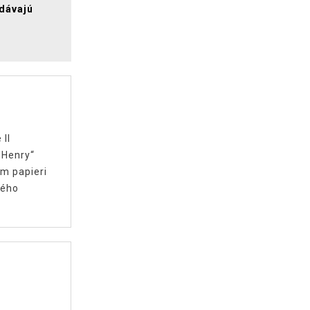
zdávajú
II
 Henry“
m papieri
ného