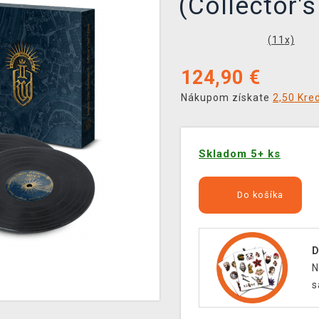
(Collector's
(
11
x)
124,90
€
Nákupom získate
2,50 Kred
Skladom 5+ ks
Do košíka
D
N
s