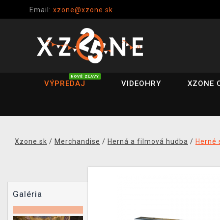
Email:
xzone@xzone.sk
NOVÉ ZĽAVY
VÝPREDAJ
VIDEOHRY
XZONE 
Xzone.sk
/
Merchandise
/
Herná a filmová hudba
/
Herné 
Galéria