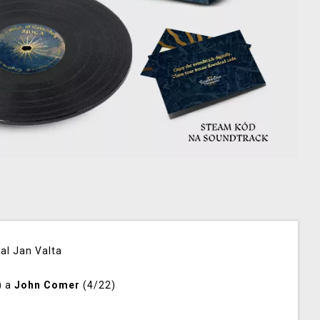
val Jan Valta
) a
John Comer
(4/22)