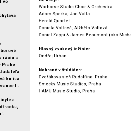
livo
Warhorse Studio Choir & Orchestra
Adam Sporka, Jan Valta
chytáva
Herold Quartet
Daniela Valtová, Alžběta Valtová
Daniel Zappi & James Beaumont (aka Micha
z
Hlavný zvukový inžinier:
zborové
Ondřej Urban
iráciu s
v Prahe
Nahrané v štúdiách:
kladateľa
Dvořákova sieň Rudolfina, Praha
vá kulisa
Smecky Music Studios, Praha
rance II.
HAMU Music Studio, Praha
inyle a
dtracku,
í.
o