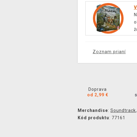
V
N
o
ž
Zoznam prianí
Doprava
od 2,99 €
Merchandise
:
Soundtrack
Kód produktu
: 77161