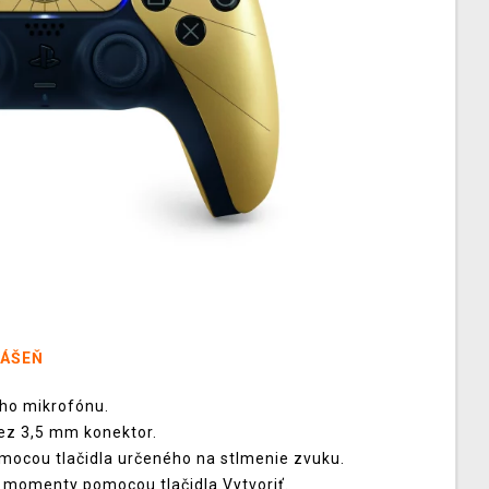
VÁŠEŇ
ého mikrofónu.
cez 3,5 mm konektor.
mocou tlačidla určeného na stlmenie zvuku.
né momenty pomocou tlačidla Vytvoriť.