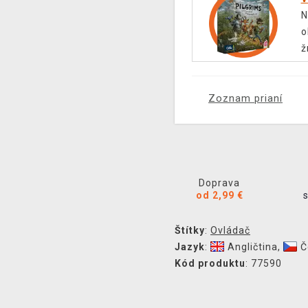
N
o
ž
Zoznam prianí
Doprava
od 2,99 €
Štítky
:
Ovládač
Jazyk
:
Angličtina
,
Č
Kód produktu
: 77590