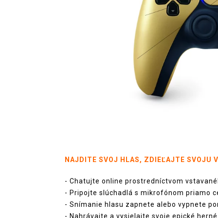
NAJDITE SVOJ HLAS, ZDIEĽAJTE SVOJU 
- Chatujte online prostredníctvom vstavan
- Pripojte slúchadlá s mikrofónom priamo 
- Snímanie hlasu zapnete alebo vypnete po
- Nahrávajte a vysielajte svoje epické her