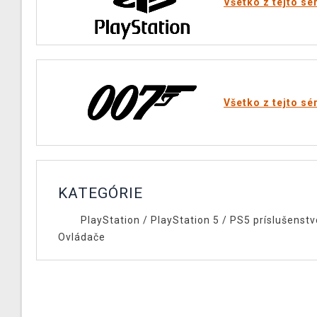
Všetko z tejto sé
Všetko z tejto sé
KATEGÓRIE
PlayStation
/
PlayStation 5
/
PS5 príslušenstv
Ovládače