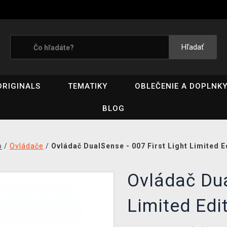
Hľadať
ORIGINALS
TEMATIKY
OBLEČENIE A DOPLNK
BLOG
o
/
Ovládače
/
Ovládač DualSense - 007 First Light Limited E
Ovládač Dua
Limited Edi