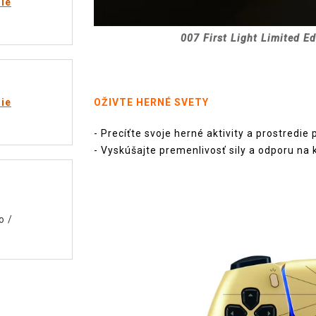
rie
007 First Light Limited E
rie
OŽIVTE HERNÉ SVETY
- Precíťte svoje herné aktivity a prostredie
- Vyskúšajte premenlivosť sily a odporu n
o
/