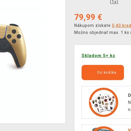
(
1
x)
79,99
€
Nákupom získate
0,40 kre
Možno objednať max. 1 ks 
Skladom 5+ ks
Do košíka
D
N
s
V