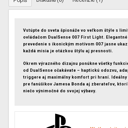
Popis
Vstúpte do sveta špionáže vo veľkom štýle s li
ovládačom DualSense 007 First Light. Elegantné
prevedenie s ikonickým motívom 007 jasne ukaz
každá misia je otázkou štýlu aj presnosti.
Okrem výrazného dizajnu ponúkne všetky funkcie
od DualSense očakávate – haptickú odozvu, ada
triggere aj maximálny komfort pri hraní. Ideáln
pre fanúšikov Jamesa Bonda aj zberateľov, ktorí
niečo výnimočné do svojej výbavy.