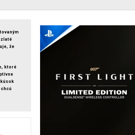
mitovaným
 zlaté
uje, že
, ktoré
ptívne
y kúsok
 chcú