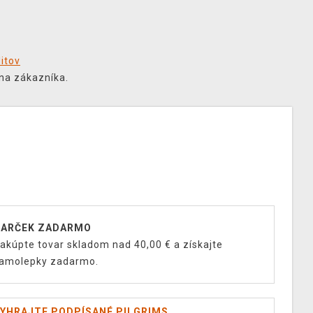
ditov
na zákazníka.
ARČEK ZADARMO
akúpte tovar skladom nad 40,00 € a získajte
amolepky zadarmo.
YHRAJTE PODPÍSANÉ PILGRIMS