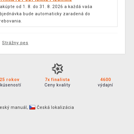
akúpte od 1. 8. do 31. 8. 2026 a každá vaša
bjednávka bude automaticky zaradená do
rebovania.
Strážny pes
25 rokov
7x finalista
4600
skúseností
Ceny kvality
výdajní
eský manuál
,
Česká lokalizácia