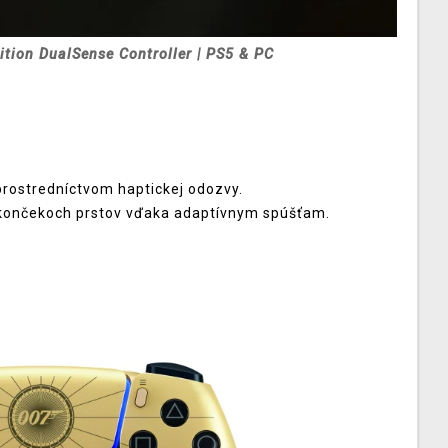
dition DualSense Controller | PS5 & PC
 prostredníctvom haptickej odozvy.
a končekoch prstov vďaka adaptívnym spúšťam.