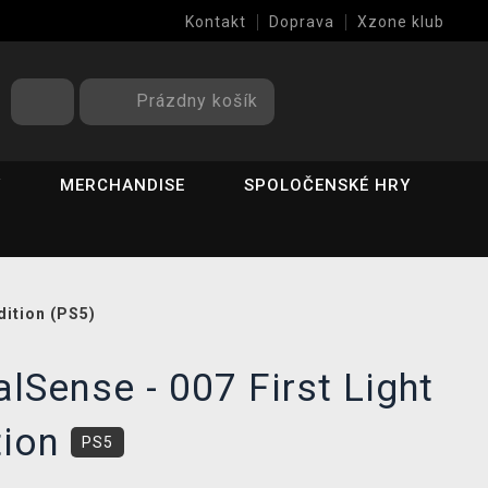
Kontakt
Doprava
Xzone klub
Prázdny košík
Y
MERCHANDISE
SPOLOČENSKÉ HRY
dition (PS5)
lSense - 007 First Light
tion
PS5