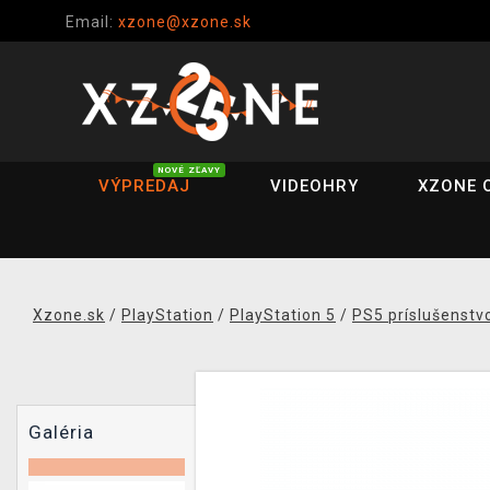
Email:
xzone@xzone.sk
NOVÉ ZĽAVY
VÝPREDAJ
VIDEOHRY
XZONE 
Xzone.sk
/
PlayStation
/
PlayStation 5
/
PS5 príslušenstv
Galéria