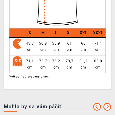
S
M
L
XL
XXL
XXXL
45,7
50,8
55,9
61
66
71,1
cm
cm
cm
cm
cm
cm
71,1
73,7
76,2
78,7
81,3
83,8
cm
cm
cm
cm
cm
cm
Veľkosti sú uvedené v cm.
Mohlo by sa vám páčiť