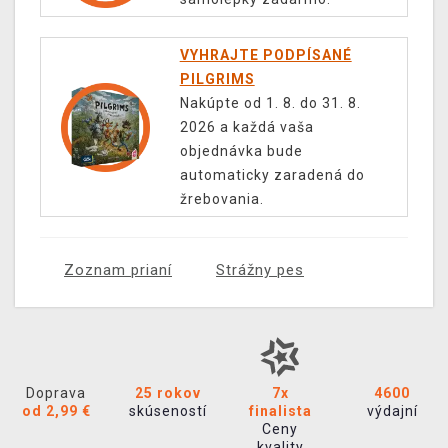
VYHRAJTE PODPÍSANÉ
PILGRIMS
Nakúpte od 1. 8. do 31. 8.
2026 a každá vaša
objednávka bude
automaticky zaradená do
žrebovania.
Zoznam prianí
Strážny pes
Doprava
25 rokov
7x
4600
od 2,99 €
skúseností
finalista
výdajní
Ceny
kvality