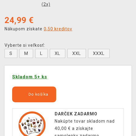
(
2
x)
24,99
€
Nákupom získate
0,50 kreditov
Vyberte si veľkosť:
S
M
L
XL
XXL
XXXL
Skladom 5+ ks
Do košíka
DARČEK ZADARMO
Nakúpte tovar skladom nad
40,00 € a získajte
samolepky zadarmo.