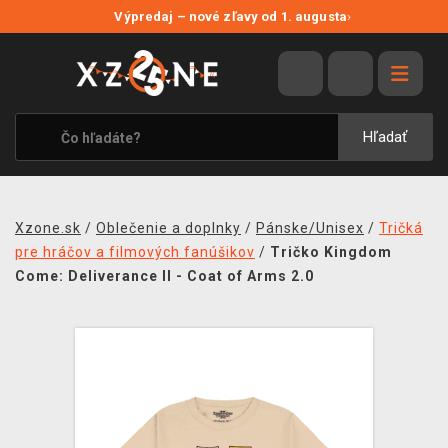
NOVÉ ZĽAVY
Výpredaj – nové zľavy od 1. augusta
›
VÝPREDAJ
VIDEOHRY
XZONE ORIGINALS
Hľadať
TEMATIKY
OBLEČENIE A DOPLNKY
Xzone.sk
/
Oblečenie a doplnky
/
Pánske/Unisex
/
Tričká
MERCHANDISE
pre hráčov a filmových fanúšikov
/
Tričko Kingdom
Come: Deliverance II - Coat of Arms 2.0
SPOLOČENSKÉ HRY
BLOG
KONTAKT
DOPRAVA