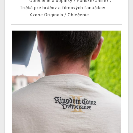
Oblečenie a doplnky
/
Pánske/Unisex
/
Tričká pre hráčov a filmových fanúšikov
Xzone Originals
/
Oblečenie