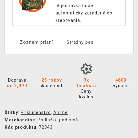
objednávka bude
automaticky zaradená do
žrebovania.
Zoznam prianí
Strážny pes
Doprava
25 rokov
7x
4600
od 2,99 €
skúseností
finalista
výdajní
Ceny
kvality
Štítky
:
Príslušenstvo
,
Anime
Merchandise
:
Podložka pod myš
Kód produktu
: 72343