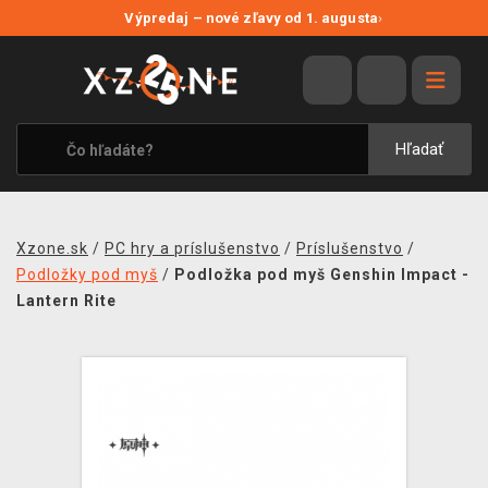
NOVÉ ZĽAVY
Výpredaj – nové zľavy od 1. augusta
›
VÝPREDAJ
VIDEOHRY
XZONE ORIGINALS
Hľadať
TEMATIKY
OBLEČENIE A DOPLNKY
Xzone.sk
/
PC hry a príslušenstvo
/
Príslušenstvo
/
MERCHANDISE
Podložky pod myš
/
Podložka pod myš Genshin Impact -
Lantern Rite
SPOLOČENSKÉ HRY
BLOG
KONTAKT
DOPRAVA