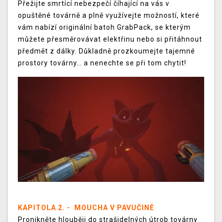
Přežijte smrtící nebezpečí číhající na vás v
opuštěné továrně a plně využívejte možností, které
vám nabízí originální batoh GrabPack, se kterým
můžete přesměrovávat elektřinu nebo si přitáhnout
předmět z dálky. Důkladně prozkoumejte tajemné
prostory továrny… a nenechte se při tom chytit!
KAPITOLA 2. - MOUCHA V PAVUČINĚ
Pronikněte hlouběji do strašidelných útrob továrny