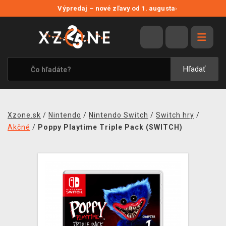
NOVÉ ZĽAVY
Výpredaj – nové zľavy od 1. augusta
›
VÝPREDAJ
VIDEOHRY
XZONE ORIGINALS
Hľadať
TEMATIKY
OBLEČENIE A DOPLNKY
Xzone.sk
/
Nintendo
/
Nintendo Switch
/
Switch hry
/
MERCHANDISE
Akčné
/
Poppy Playtime Triple Pack (SWITCH)
SPOLOČENSKÉ HRY
BLOG
KONTAKT
DOPRAVA