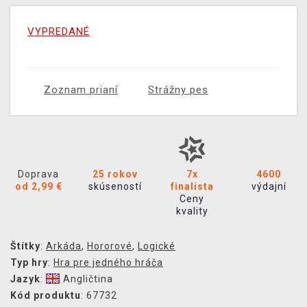
VYPREDANÉ
Zoznam prianí
Strážny pes
Doprava
25 rokov
7x
4600
od 2,99 €
skúseností
finalista
výdajní
Ceny
kvality
Štítky
:
Arkáda
,
Hororové
,
Logické
Typ hry
:
Hra pre jedného hráča
Jazyk
:
Angličtina
Kód produktu
: 67732