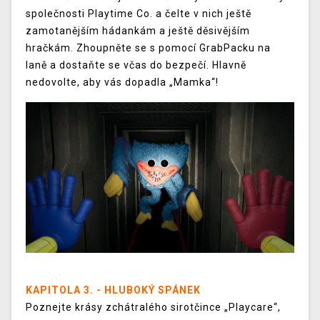
společnosti Playtime Co. a čelte v nich ještě
zamotanějším hádankám a ještě děsivějším
hračkám. Zhoupněte se s pomocí GrabPacku na
laně a dostaňte se včas do bezpečí. Hlavně
nedovolte, aby vás dopadla „Mamka“!
KAPITOLA 3. - HLUBOKÝ SPÁNEK
Poznejte krásy zchátralého sirotčince „Playcare“,