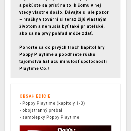
a pokúste sa prísť na to, k čomu v nej
vtedy vlastne došlo. Dávajte si ale pozor
– hračky v továrni si teraz žijú vlastným
životom a nemusia byť také priateľské,
ako sa na prvý pohľad môže zdať.
Ponorte sa do prvých troch kapitol hry
Poppy Playtime a poodhrňte rúško
tajomstva haliacu minulosť spoločnosti
Playtime Co.!
OBSAH EDÍCIE
- Poppy Playtime (kapitoly 1-3)
- obojstranný prebal
- samolepky Poppy Playtime