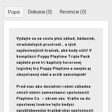
Diskusia (0)
Recenzie (0)
Popis
Vydajte sa na cestu plnú záhad, hádaniek,
strašidelných prostredí… a tých
najdesivejších hračiek, aké kedy ožili! V
kompilácii Poppy Playtime Triple Pack
nájdete prvé tri kapitoly hororovej
logickej hry Poppy Playtime a navyše aj
obojstranný obal a aršík samolepiek!
Pred viac ako desiatimi rokmi záhadne
zmizli všetci zamestnanci spoločnosti
Playtime Co. – okrem vás. Vráťte sa do
opustenej továrne tejto kedysi
najobľúbenejšej hračkárskej spoločnosti