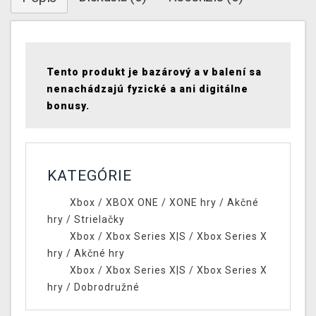
Tento produkt je bazárový a v balení sa
nenachádzajú fyzické a ani digitálne
bonusy.
KATEGÓRIE
Xbox
/
XBOX ONE
/
XONE hry
/
Akčné
hry
/
Strielačky
Xbox
/
Xbox Series X|S
/
Xbox Series X
hry
/
Akčné hry
Xbox
/
Xbox Series X|S
/
Xbox Series X
hry
/
Dobrodružné