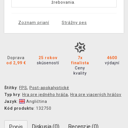
žrebovania.
Zoznam prianí
Strážny pes
Doprava
25 rokov
7x
4600
od 2,99 €
skúseností
finalista
výdajní
Ceny
kvality
Štítky
:
FPS
,
Post-apokalyptické
Typ hry
:
Hra pre jedného hráča
,
Hra pre viacerých hráčov
Jazyk
:
Angličtina
Kód produktu
: 132750
Diskusia (0)
Recenzie (0)
Popis