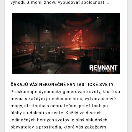
výhodu a
mohli znovu
vybudovať
spoločnosť
...
ČAKAJÚ VÁS NEKONEČNÉ FANTASTICKÉ SVETY
Preskúmajte
dynamicky
generované
svety
,
ktoré sa
menia
s
každým
priechodom
hrou
,
vytvárajú
nové
mapy
,
stretnutia
s nepriateľom
,
príležitosti
pre
úlohy
a udalosti
vo
svete
.
Každý zo
štyroch
jedinečných
herných
svetov
je plný
obludných
obyvateľov
a
prostredia
,
ktoré vás
zakaždým