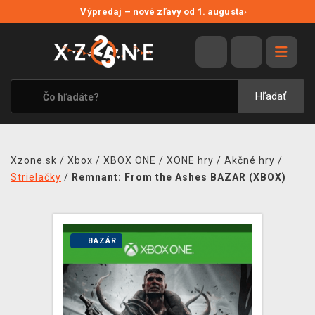
NOVÉ ZĽAVY
Výpredaj – nové zľavy od 1. augusta
›
VÝPREDAJ
VIDEOHRY
XZONE ORIGINALS
Hľadať
TEMATIKY
OBLEČENIE A DOPLNKY
Xzone.sk
/
Xbox
/
XBOX ONE
/
XONE hry
/
Akčné hry
/
MERCHANDISE
Strielačky
/
Remnant: From the Ashes BAZAR (XBOX)
SPOLOČENSKÉ HRY
BLOG
BAZÁR
KONTAKT
DOPRAVA