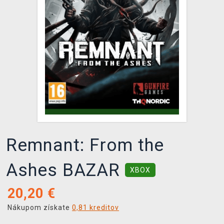
XZONE KLUB
Remnant: From the
Ashes BAZAR
XBOX
20,20
€
Nákupom získate
0,81 kreditov