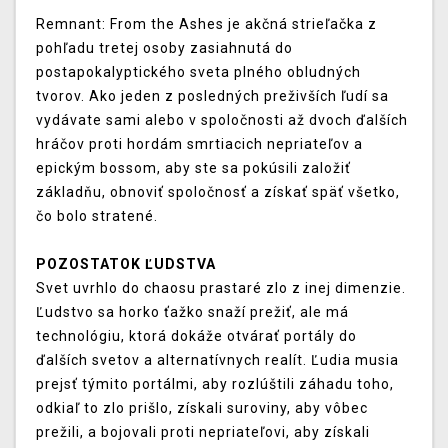
Remnant
:
From
the
Ashes
je akčná
strieľačka
z
pohľadu
tretej osoby
zasiahnutá do
postapokalyptického
sveta plného
obludných
tvorov
.
Ako
jeden z
posledných
preživších
ľudí sa
vydávate
sami
alebo
v spoločnosti
až dvoch
ďalších
hráčov
proti hordám
smrtiacich
nepriateľov
a
epickým
bossom
,
aby ste
sa
pokúsili
založiť
základňu
,
obnoviť
spoločnosť
a
získať
späť
všetko
,
čo
bolo stratené
.
POZOSTATOK ĽUDSTVA
Svet
uvrhlo
do
chaosu
prastaré
zlo
z inej
dimenzie
.
Ľudstvo
sa
horko ťažko
snaží
prežiť
,
ale má
technológiu
,
ktorá dokáže
otvárať
portály
do
ďalších
svetov
a
alternatívnych
realít.
Ľudia musia
prejsť
týmito
portálmi
,
aby
rozlúštili
záhadu
toho
,
odkiaľ
to
zlo
prišlo
,
získali
suroviny
,
aby vôbec
prežili
,
a
bojovali
proti
nepriateľovi
,
aby získali