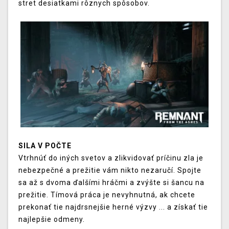
stret
desiatkami
rôznych spôsobov
.
SILA V POČTE
Vtrhnúť
do iných
svetov
a
zlikvidovať
príčinu
zla je
nebezpečné
a
prežitie
vám nikto
nezaručí
.
Spojte
sa
až
s dvoma
ďalšími
hráčmi
a
zvýšte
si
šancu
na
prežitie
.
Tímová
práca
je nevyhnutná
,
ak chcete
prekonať
tie najdrsnejšie
herné
výzvy
...
a
získať
tie
najlepšie
odmeny
.