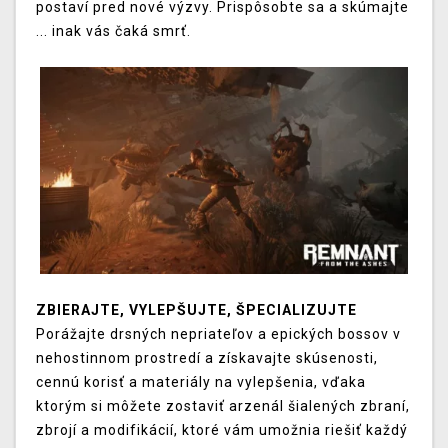
postaví
pred
nové výzvy
.
Prispôsobte
sa
a skúmajte
...
inak
vás čaká
smrť
.
ZBIERAJTE, VYLEPŠUJTE, ŠPECIALIZUJTE
Porážajte
drsných
nepriateľov
a
epických
bossov
v
nehostinnom
prostredí
a
získavajte
skúsenosti
,
cennú
korisť
a materiály na
vylepšenia,
vďaka
ktorým si môžete
zostaviť
arzenál
šialených
zbraní
,
zbrojí
a
modifikácií,
ktoré vám umožnia
riešiť každý