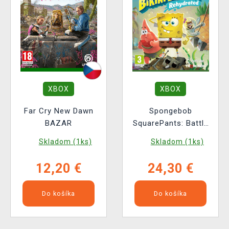
XBOX
XBOX
Far Cry New Dawn
Spongebob
BAZAR
SquarePants: Battle
for Bikini Bottom -
Skladom (1ks)
Skladom (1ks)
Rehydrated BAZAR
12,20 €
24,30 €
Do košíka
Do košíka