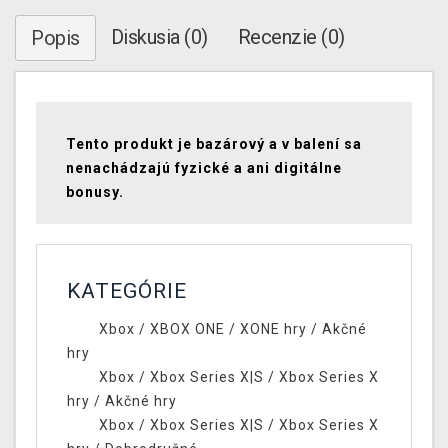
Diskusia (0)
Recenzie (0)
Popis
Tento produkt je bazárový a v balení sa
nenachádzajú fyzické a ani digitálne
bonusy.
KATEGÓRIE
Xbox
/
XBOX ONE
/
XONE hry
/
Akčné
hry
Xbox
/
Xbox Series X|S
/
Xbox Series X
hry
/
Akčné hry
Xbox
/
Xbox Series X|S
/
Xbox Series X