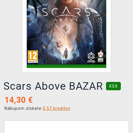
XZONE KLUB
Scars Above BAZAR
XSX
14,30
€
Nákupom získate
0,57 kreditov