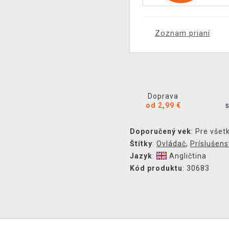
Zoznam prianí
Doprava
od 2,99 €
Doporučený vek
: Pre všet
Štítky
:
Ovládač
,
Príslušens
Jazyk
:
Angličtina
Kód produktu
: 30683