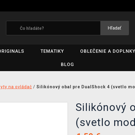
Hľadať
ORIGINALS
TEMATIKY
OBLEČENIE A DOPLNK
BLOG
ryty na ovládač
/
Silikónový obal pre DualShock 4 (svetlo m
Silikónový 
(svetlo mo