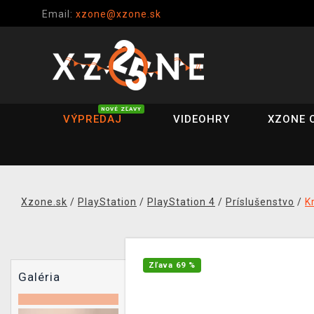
Email:
xzone@xzone.sk
NOVÉ ZĽAVY
VÝPREDAJ
VIDEOHRY
XZONE 
Xzone.sk
/
PlayStation
/
PlayStation 4
/
Príslušenstvo
/
K
Zľava 69 %
Galéria