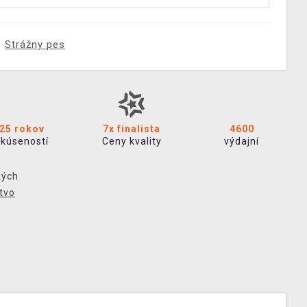
Strážny pes
25 rokov
7x finalista
4600
skúseností
Ceny kvality
výdajní
kých
tvo