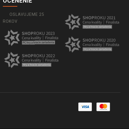
OCENENIE
OSLAVUJEME 25
ROKOV