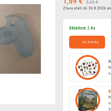
1,59
€
5,20 €
Zľava platí do 30.8.2026 a
Skladom 1 ks
Do košíka
D
N
s
V
N
o
ž