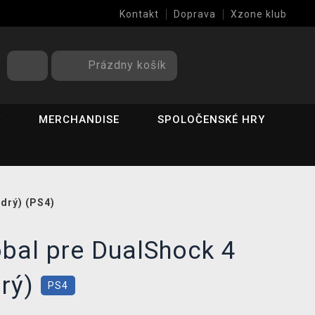
Kontakt
Doprava
Xzone klub
Prázdny košík
Y
MERCHANDISE
SPOLOČENSKÉ HRY
odrý) (PS4)
obal pre DualShock 4
drý)
PS4