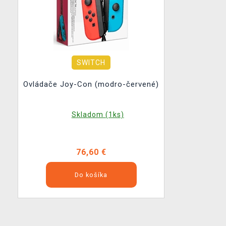
SWITCH
Ovládače Joy-Con (modro-červené)
Skladom (1ks)
76,60 €
Do košíka