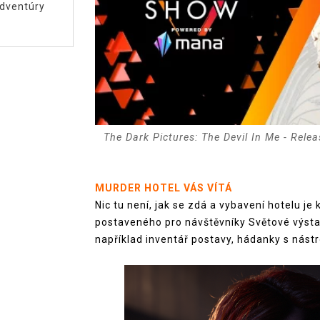
dventúry
The Dark Pictures: The Devil In Me - Rel
MURDER HOTEL VÁS VÍTÁ
Nic tu není, jak se zdá a vybavení hotelu j
postaveného pro návštěvníky Světové výsta
například inventář postavy, hádanky s nástr