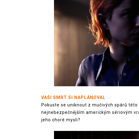
VAŠI SMRT SI NAPLÁNOVAL
Pokuste se uniknout z mučivých spárů této 
nejnebezpečnějším americkým sériovým vrah
jeho choré mysli?