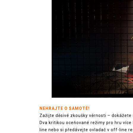
NEHRAJTE O SAMOTĚ!
Zažijte děsivé zkoušky věrnosti – dokážete 
Dva kritikou oceňované režimy pro hru více 
line nebo si předávejte ovladač v off-line r