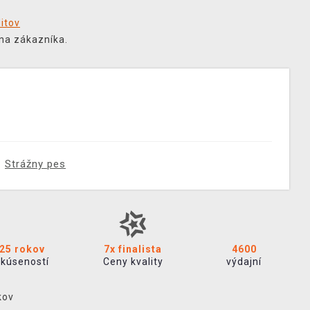
ditov
na zákazníka.
Strážny pes
25 rokov
7x finalista
4600
skúseností
Ceny kvality
výdajní
kov