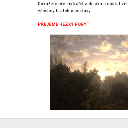
Dokážete přechytračit zabijáka a dostat ve
všechny hratelné postavy.
PŘEJEME HEZKÝ POBYT