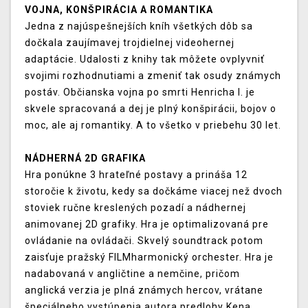
VOJNA, KONŠPIRÁCIA A ROMANTIKA
Jedna z najúspešnejších kníh všetkých dôb sa
dočkala zaujímavej trojdielnej videohernej
adaptácie. Udalosti z knihy tak môžete ovplyvniť
svojimi rozhodnutiami a zmeniť tak osudy známych
postáv. Občianska vojna po smrti Henricha I. je
skvele spracovaná a dej je plný konšpirácii, bojov o
moc, ale aj romantiky. A to všetko v priebehu 30 let.
NÁDHERNÁ 2D GRAFIKA
Hra ponúkne 3 hrateľné postavy a prináša 12
storočie k životu, kedy sa dočkáme viacej než dvoch
stoviek ručne kreslených pozadí a nádhernej
animovanej 2D grafiky. Hra je optimalizovaná pre
ovládanie na ovládači. Skvelý soundtrack potom
zaisťuje pražský FILMharmonický orchester. Hra je
nadabovaná v angličtine a nemčine, pričom
anglická verzia je plná známych hercov, vrátane
špeciálneho vystúpenia autora predlohy Kena