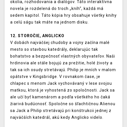
okolia, rozhodovania a dialógov. Táto interaktívna
novela je rozdelená do troch „kníh“, každá má
sedem kapitol. Táto kópia hry obsahuje všetky knihy
a celú ságu tak máte na jednom disku.
12. STOROČIE, ANGLICKO
V dobách najväčšej chudoby a vojny začína malé
mesto so stavbou katedrály, deklarujúc tak
bohatstvo a bezpečnosť vlastných obyvateľov. Naši
hrdinovia ale stále bojujú za prežitie, holé životy a
tak sa ich osudy stretávajú. Philip je mních v malom
opátstve v Kingsbridge. V rovnakom čase, je
chlapec s menom Jack vychovávaný v lese svojou
matkou, ktorá je vyhostená zo spoločnosti. Jack sa
ale učí byť kamenárom a podľa všetkého ho čaká
žiarivá budúcnosť. Spoločne so šľachtičnou Alienou
sa Jack a Philip stretávajú pri konštrukcii jednej z
najväčších katedrál, akú kedy Anglicko videlo.