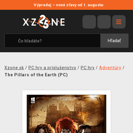
NOVÉ ZĽAVY
Výpredaj – nové zľavy od 1. augusta
›
VÝPREDAJ
VIDEOHRY
XZONE ORIGINALS
Hľadať
TEMATIKY
OBLEČENIE A DOPLNKY
Xzone.sk
/
PC hry a príslušenstvo
/
PC hry
/
Adventúry
/
MERCHANDISE
The Pillars of the Earth (PC)
SPOLOČENSKÉ HRY
BLOG
KONTAKT
DOPRAVA