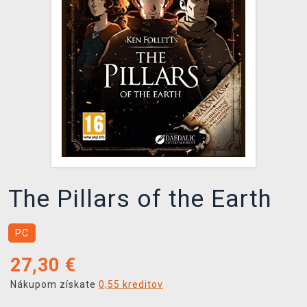
XZONE KLUB
The Pillars of the Earth
PC
27,30
€
Nákupom získate
0,55 kreditov