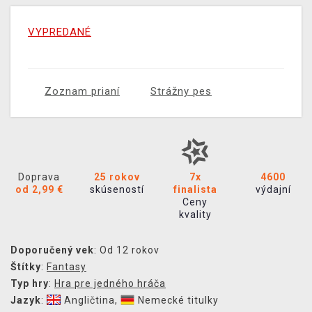
VYPREDANÉ
Zoznam prianí
Strážny pes
Doprava
25 rokov
7x
4600
od 2,99 €
skúseností
finalista
výdajní
Ceny
kvality
Doporučený vek
: Od 12 rokov
Štítky
:
Fantasy
Typ hry
:
Hra pre jedného hráča
Jazyk
:
Angličtina
,
Nemecké titulky