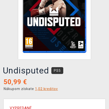
XZONE KLUB
Undisputed
PS5
50,99
€
Nákupom získate
1,02 kreditov
VYPREDANÉ