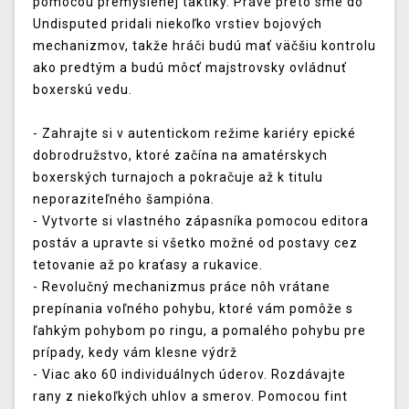
pomocou premyslenej taktiky. Práve preto sme do
Undisputed pridali niekoľko vrstiev bojových
mechanizmov, takže hráči budú mať väčšiu kontrolu
ako predtým a budú môcť majstrovsky ovládnuť
boxerskú vedu.
- Zahrajte si v autentickom režime kariéry epické
dobrodružstvo, ktoré začína na amatérskych
boxerských turnajoch a pokračuje až k titulu
neporaziteľného šampióna.
- Vytvorte si vlastného zápasníka pomocou editora
postáv a upravte si všetko možné od postavy cez
tetovanie až po kraťasy a rukavice.
- Revolučný mechanizmus práce nôh vrátane
prepínania voľného pohybu, ktoré vám pomôže s
ľahkým pohybom po ringu, a pomalého pohybu pre
prípady, kedy vám klesne výdrž
- Viac ako 60 individuálnych úderov. Rozdávajte
rany z niekoľkých uhlov a smerov. Pomocou fint