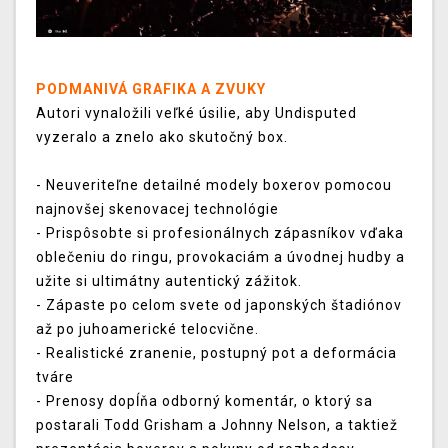
PODMANIVÁ GRAFIKA A ZVUKY
Autori vynaložili veľké úsilie, aby Undisputed
vyzeralo a znelo ako skutočný box.
- Neuveriteľne detailné modely boxerov pomocou
najnovšej skenovacej technológie
- Prispôsobte si profesionálnych zápasníkov vďaka
oblečeniu do ringu, provokaciám a úvodnej hudby a
užite si ultimátny autentický zážitok.
- Zápaste po celom svete od japonských štadiónov
až po juhoamerické telocvične.
- Realistické zranenie, postupný pot a deformácia
tváre
- Prenosy dopĺňa odborný komentár, o ktorý sa
postarali Todd Grisham a Johnny Nelson, a taktiež