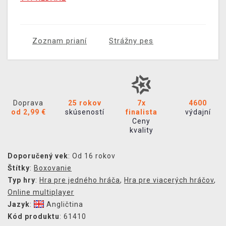
Zoznam prianí
Strážny pes
Doprava
25 rokov
7x
4600
od 2,99 €
skúseností
finalista
výdajní
Ceny
kvality
Doporučený vek
: Od 16 rokov
Štítky
:
Boxovanie
Typ hry
:
Hra pre jedného hráča
,
Hra pre viacerých hráčov
,
Online multiplayer
Jazyk
:
Angličtina
Kód produktu
: 61410