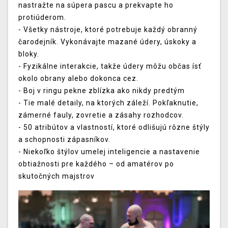
nastražte na súpera pascu a prekvapte ho
protiúderom.
- Všetky nástroje, ktoré potrebuje každý obranný
čarodejník. Vykonávajte mazané údery, úskoky a
bloky.
- Fyzikálne interakcie, takže údery môžu občas ísť
okolo obrany alebo dokonca cez.
- Boj v ringu pekne zblízka ako nikdy predtým
- Tie malé detaily, na ktorých záleží. Pokľaknutie,
zámerné fauly, zovretie a zásahy rozhodcov.
- 50 atribútov a vlastností, ktoré odlišujú rôzne štýly
a schopnosti zápasníkov.
- Niekoľko štýlov umelej inteligencie a nastavenie
obtiažnosti pre každého – od amatérov po
skutočných majstrov