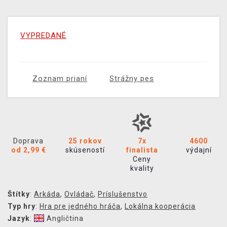
VYPREDANÉ
Zoznam prianí
Strážny pes
Doprava
25 rokov
7x
4600
od 2,99 €
skúseností
finalista
výdajní
Ceny
kvality
Štítky
:
Arkáda
,
Ovládač
,
Príslušenstvo
Typ hry
:
Hra pre jedného hráča
,
Lokálna kooperácia
Jazyk
:
Angličtina