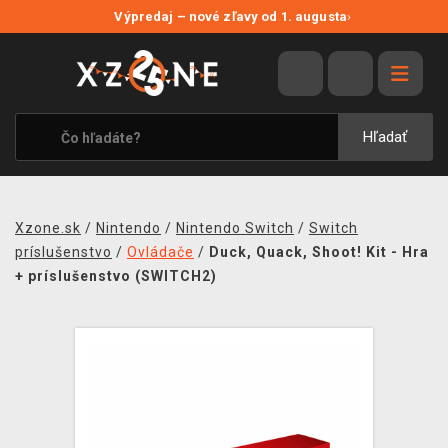
NOVÉ ZĽAVY
Výpredaj – nové zľavy od 1. augusta
›
VÝPREDAJ
VIDEOHRY
XZONE ORIGINALS
Hľadať
TEMATIKY
OBLEČENIE A DOPLNKY
Xzone.sk
/
Nintendo
/
Nintendo Switch
/
Switch
MERCHANDISE
príslušenstvo
/
Ovládače
/
Duck, Quack, Shoot! Kit - Hra
+ príslušenstvo (SWITCH2)
SPOLOČENSKÉ HRY
BLOG
KONTAKT
DOPRAVA