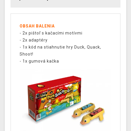
O
BSAH BALENIA
- 2x pištoľ s kačacími motívmi
- 2x adaptéry
- 1x kód na stiahnutie hry Duck, Quack,
Shoot!
- 1x gumová kačka