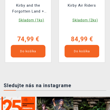
Kirby and the
Kirby Air Riders
Forgotten Land +
Star-Crossed World -
Skladom (1ks)
Skladom (2ks)
Nintendo Switch 2
Edition
74,99 €
84,99 €
Do košíka
Do košíka
Sledujte nás na instagrame