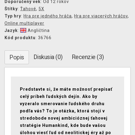
Doporučený vek
: Od 12 rokov
Štítky
:
Ťahové
,
5X
Typ hry
:
Hra pre jedného hráča
,
Hra pre viacerých hráčov
,
Online multiplayer
Jazyk
:
Angličtina
Kód produktu
: 36766
Diskusia (0)
Recenzie (3)
Popis
Predstavte si, že máte možnosť prepísať
celý príbeh ľudských dejín. Ako by
vyzeralo smerovanie ľudského druhu
podľa vás? To je otázka, ktorá stojí v
stredobode novej ambicióznej ťahovej
stratégie Humankind, kde bude vašou
úlohou viesť ľud od neolitickej éry až po