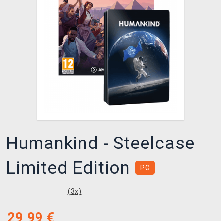
XZONE KLUB
Humankind - Steelcase
Limited Edition
PC
(
3
x)
29,99
€