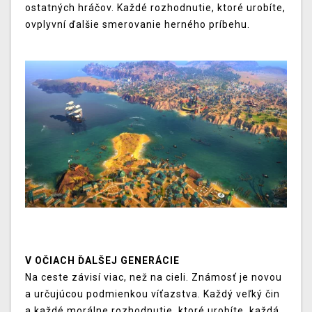
ostatných hráčov. Každé rozhodnutie, ktoré urobíte,
ovplyvní ďalšie smerovanie herného príbehu.
V OČIACH ĎALŠEJ GENERÁCIE
Na ceste závisí viac, než na cieli. Známosť je novou
a určujúcou podmienkou víťazstva. Každý veľký čin
a každé morálne rozhodnutie, ktoré urobíte, každá