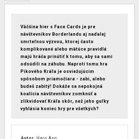
Väčšina hier s Face Cards je pre
návštevníkov Borderlandu aj naďalej
smrteľnou výzvou, ktorej často
komplikované alebo mätúce pravidlá
majú hráča prinútiť k tomu, aby sa sami
odsúdili na záhubu. Naproti tomu hra
Pikového Kráľa je osviežujúcim
spôsobom priamočiara - zabi, alebo
budeš zabitý! Dokáže sa nepokojná
koalícia návštevníkov zomknúť a
zlikvidovať Kráľa skôr, než jeho guľky
vyhlásia koniec hry pre všetkých?
Autor:
Haro Aso