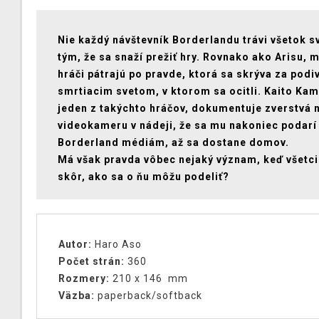
Nie každý návštevník Borderlandu trávi všetok s
tým, že sa snaží prežiť hry. Rovnako ako Arisu, 
hráči pátrajú po pravde, ktorá sa skrýva za pod
smrtiacim svetom, v ktorom sa ocitli. Kaito Ka
jeden z takýchto hráčov, dokumentuje zverstvá 
videokameru v nádeji, že sa mu nakoniec podarí
Borderland médiám, až sa dostane domov.
Má však pravda vôbec nejaký význam, keď všetc
skôr, ako sa o ňu môžu podeliť?
Autor:
Haro Aso
Počet strán:
360
Rozmery:
210 x 146 mm
Väzba:
paperback/softback