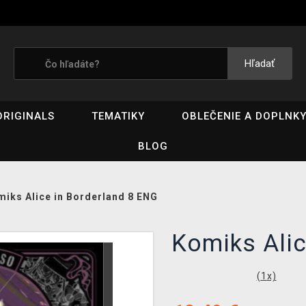
Hľadať
ORIGINALS
TEMATIKY
OBLEČENIE A DOPLNK
BLOG
iks Alice in Borderland 8 ENG
Komiks Alic
(
1
x)