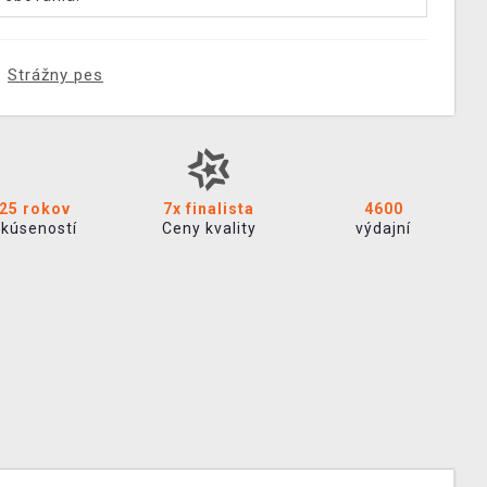
Strážny pes
25 rokov
7x finalista
4600
skúseností
Ceny kvality
výdajní