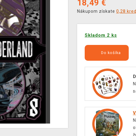
18,49
€
Nákupom získate
0,28 kre
Skladom 2 ks
Do košíka
D
N
s
V
N
o
ž