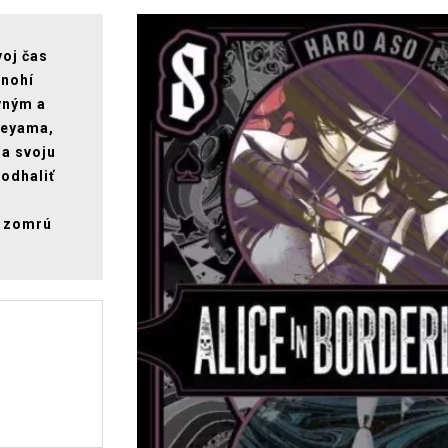
voj čas
mnohí
ivným a
meyama,
na svoju
 odhaliť
i zomrú