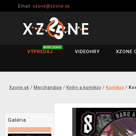
Email:
xzone@xzone.sk
NOVÉ ZĽAVY
VÝPREDAJ
VIDEOHRY
XZONE 
Xzone.sk
/
Merchandise
/
Knihy a komiksy
/
Komiksy
/
Kom
Galéria