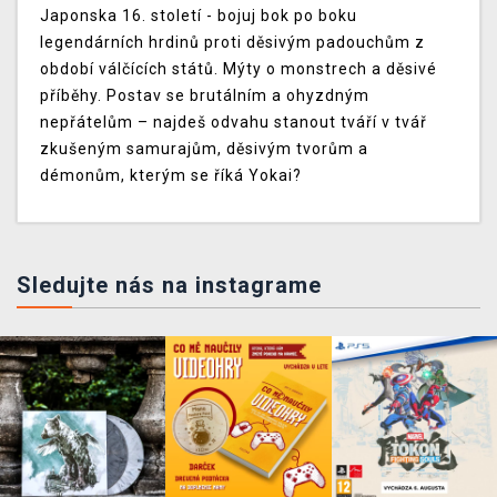
Japonska 16. století - bojuj bok po boku
legendárních hrdinů proti děsivým padouchům z
období válčících států. Mýty o monstrech a děsivé
příběhy. Postav se brutálním a ohyzdným
nepřátelům – najdeš odvahu stanout tváří v tvář
zkušeným samurajům, děsivým tvorům a
démonům, kterým se říká Yokai?
Sledujte nás na instagrame