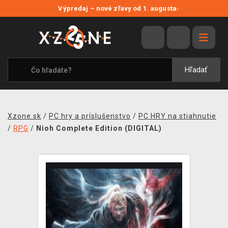
NOVÉ ZĽAVY
Výpredaj – nové zľavy od 1. augusta
›
VÝPREDAJ
VIDEOHRY
XZONE ORIGINALS
Hľadať
TEMATIKY
OBLEČENIE A DOPLNKY
Xzone.sk
/
PC hry a príslušenstvo
/
PC HRY na stiahnutie
MERCHANDISE
/
RPG
/
Nioh Complete Edition (DIGITAL)
SPOLOČENSKÉ HRY
BLOG
KONTAKT
DOPRAVA