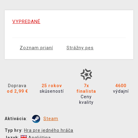
VYPREDANÉ
Zoznam prianí
Strážny pes
Doprava
25 rokov
7x
4600
od 2,99 €
skúseností
finalista
výdajní
Ceny
kvality
Aktivácia
:
Steam
Typ hry
:
Hra pre jedného hráča
Jazyk
:
Angličtina