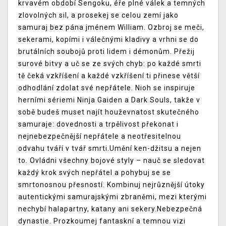
krvavém období Sengoku, éře plné válek a temných
zlovolných sil, a prosekej se celou zemí jako
samuraj bez pána jménem William. Ozbroj se meči,
sekerami, kopími i válečnými kladivy a vrhni se do
brutálních soubojů proti lidem i démonům. Přežij
surové bitvy a uč se ze svých chyb: po každé smrti
tě čeká vzkříšení a každé vzkříšení ti přinese větší
odhodlání zdolat své nepřátele. Nioh se inspiruje
herními sériemi Ninja Gaiden a Dark Souls, takže v
sobě budeš muset najít houževnatost skutečného
samuraje: dovednosti a trpělivost překonat i
nejnebezpečnější nepřátele a neotřesitelnou
odvahu tváří v tvář smrti.Umění ken-džitsu a nejen
to. Ovládni všechny bojové styly – nauč se sledovat
každý krok svých nepřátel a pohybuj se se
smrtonosnou přesností. Kombinuj nejrůznější útoky
autentickými samurajskými zbraněmi, mezi kterými
nechybí halapartny, katany ani sekery.Nebezpečná
dynastie. Prozkoumej fantaskní a temnou vizi