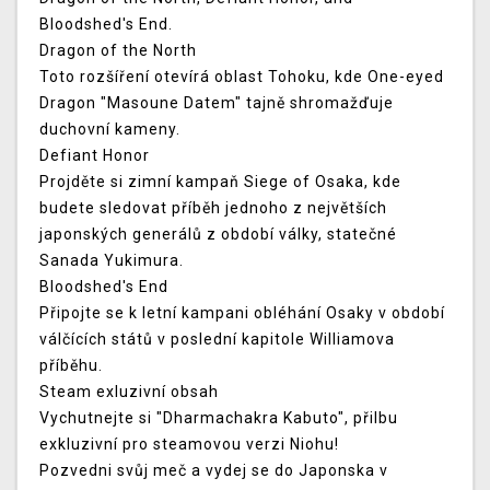
Bloodshed's End.
Dragon of the North
Toto rozšíření otevírá oblast Tohoku, kde One-eyed
Dragon "Masoune Datem" tajně shromažďuje
duchovní kameny.
Defiant Honor
Projděte si zimní kampaň Siege of Osaka, kde
budete sledovat příběh jednoho z největších
japonských generálů z období války, statečné
Sanada Yukimura.
Bloodshed's End
Připojte se k letní kampani obléhání Osaky v období
válčících států v poslední kapitole Williamova
příběhu.
Steam exluzivní obsah
Vychutnejte si "Dharmachakra Kabuto", přilbu
exkluzivní pro steamovou verzi Niohu!
Pozvedni svůj meč a vydej se do Japonska v