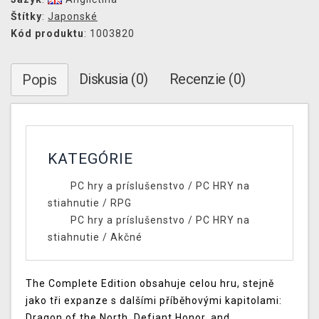
Štítky
:
Japonské
Kód produktu
: 1003820
Diskusia (0)
Recenzie (0)
Popis
KATEGÓRIE
PC hry a príslušenstvo
/
PC HRY na
stiahnutie
/
RPG
PC hry a príslušenstvo
/
PC HRY na
stiahnutie
/
Akčné
The Complete Edition obsahuje celou hru, stejně
jako tři expanze s dalšími příběhovými kapitolami:
Dragon of the North, Defiant Honor, and