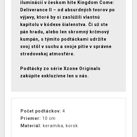
iluminácií v českom hite Kingdom Come:
Deliverance II – od absurdných tvorov po
výjavy, ktoré by si zaslúžili vlastnú
kapitolu v kódexe šialenstva. Či už ste
pán hradu, alebo len skromný krčmový
kumpán, s týmito podtáckami udržíte
svoj stôl v suchu a svoje pitie v správne
stredovekej atmosfére.
Podtácky zo série Xzone Originals
zakúpite exkluzívne len u nás.
Počet podtáckov
:
4
Priemer
:
10 cm
Materiál:
keramika, korok