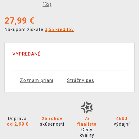
(
5
x)
27,99
€
Nákupom získate
0,56 kreditov
VYPREDANÉ
Zoznam prianí
Strážny pes
Doprava
25 rokov
7x
4600
od 2,99 €
skúseností
finalista
výdajní
Ceny
kvality