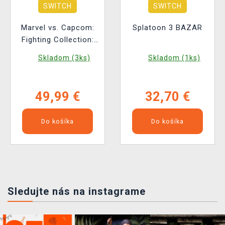
SWITCH
SWITCH
Marvel vs. Capcom:
Splatoon 3 BAZAR
Fighting Collection:
Arcade Classics
Skladom (3ks)
Skladom (1ks)
(Code in Box)
49,99 €
32,70 €
Do košíka
Do košíka
Sledujte nás na instagrame