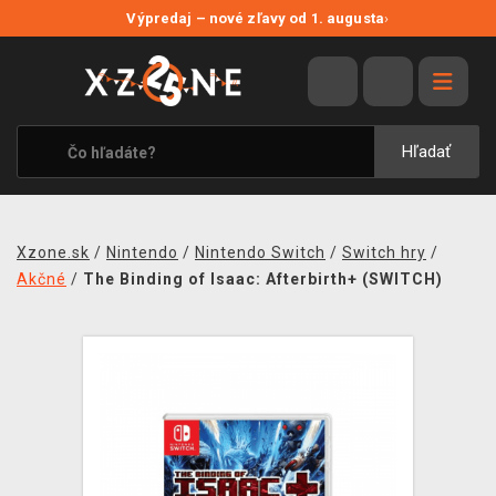
NOVÉ ZĽAVY
Výpredaj – nové zľavy od 1. augusta
›
VÝPREDAJ
VIDEOHRY
XZONE ORIGINALS
Hľadať
TEMATIKY
OBLEČENIE A DOPLNKY
Xzone.sk
/
Nintendo
/
Nintendo Switch
/
Switch hry
/
MERCHANDISE
Akčné
/
The Binding of Isaac: Afterbirth+ (SWITCH)
SPOLOČENSKÉ HRY
BLOG
KONTAKT
DOPRAVA