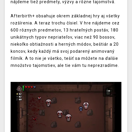
nájdeme tiež predmety, výzvy a rôzne tajomstvá.
Afterbirth+ obsahuje okrem základnej hry aj všetky
rozšírenia. A teraz trochu čísiel. V hre nájdeme cez
600 rôznych predmetov, 13 hrateľných postáv, 180
unikátnych typov nepriateľov, viac než 90 bossov,
niekoľko obtiažnosti a herných módov, beštiár a 20
koncov, kedy každý má svoj podarený animovaný
filmík. A to nie je všetko, tešiť sa môžete na ďalšie
množstvo tajomstiev, ale tie vám tu neprezradíme.