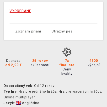
VYPREDANÉ
Zoznam prianí
Strážny pes
Doprava
25 rokov
7x
4600
od 2,99 €
skúseností
finalista
výdajní
Ceny
kvality
Doporučený vek
: Od 12 rokov
Typ hry
:
Hra pre jedného hráča
,
Hra pre viacerých hráčov
,
Online multiplayer
Jazyk
:
Angličtina