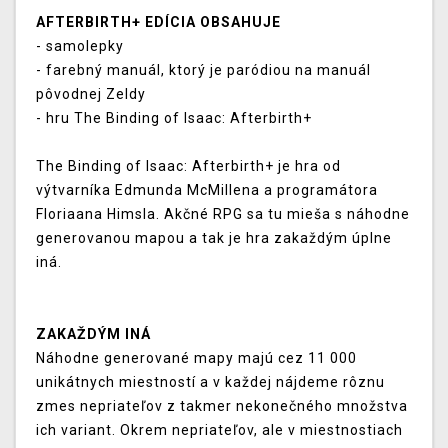
AFTERBIRTH+ EDÍCIA OBSAHUJE
- samolepky
- farebný manuál, ktorý je paródiou na manuál
pôvodnej Zeldy
- hru The Binding of Isaac: Afterbirth+
The Binding of Isaac: Afterbirth+ je hra od
výtvarníka Edmunda McMillena a programátora
Floriaana Himsla. Akčné RPG sa tu mieša s náhodne
generovanou mapou a tak je hra zakaždým úplne
iná.
ZAKAŽDÝM INÁ
Náhodne generované mapy majú cez 11 000
unikátnych miestností a v každej nájdeme rôznu
zmes nepriateľov z takmer nekonečného množstva
ich variant. Okrem nepriateľov, ale v miestnostiach