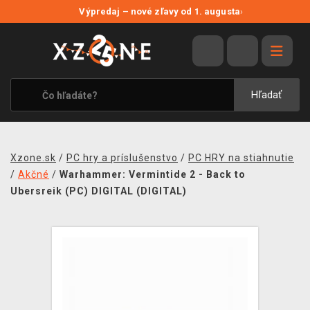
NOVÉ ZĽAVY
Výpredaj – nové zľavy od 1. augusta
›
VÝPREDAJ
VIDEOHRY
XZONE ORIGINALS
Hľadať
TEMATIKY
OBLEČENIE A DOPLNKY
Xzone.sk
/
PC hry a príslušenstvo
/
PC HRY na stiahnutie
MERCHANDISE
/
Akčné
/
Warhammer: Vermintide 2 - Back to
Ubersreik (PC) DIGITAL (DIGITAL)
SPOLOČENSKÉ HRY
BLOG
KONTAKT
DOPRAVA