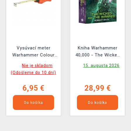
Vysúvací meter
Kniha Warhammer
Warhammer Colour
40,000 - The Wicked
Tape Measure
and the Warped ENG
Nie je skladom
15. augusta 2026
(Odošleme do 10 dní)
6,95 €
28,99 €
Do košíka
Do košíka